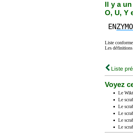
Il y a u
O, U, Y 
EN
ZYMO
Liste conforme 
Les définitions
Liste pr
Voyez ce
Le Wikt
Le scra
Le scra
Le scrab
Le scra
Le scra