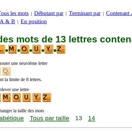
Tous les mots
Débutant par
Terminant par
Contenant
|
|
|
 A & B
En position
|
des mots de 13 lettres conte
•
•
•
•
•
jouter une neuvième lettre
t la limite de 8 lettres.
lever une lettre
anger la taille des mots
abétique
Tous par taille
13
14