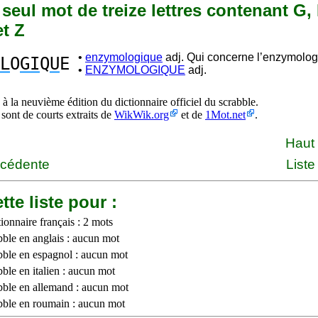
n seul mot de treize lettres contenant G, 
et Z
•
enzymologique
adj. Qui concerne l’enzymolog
L
O
GI
Q
U
E
•
ENZYMOLOGIQUE
adj.
à la neuvième édition du dictionnaire officiel du scrabble.
 sont de courts extraits de
WikWik.org
et de
1Mot.net
.
Haut
écédente
Liste
tte liste pour :
ionnaire français : 2 mots
bble en anglais : aucun mot
bble en espagnol : aucun mot
ble en italien : aucun mot
bble en allemand : aucun mot
bble en roumain : aucun mot