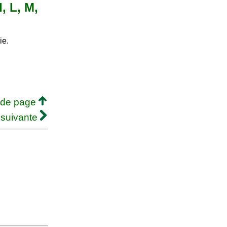
I, L, M,
ie.
 de page
 suivante