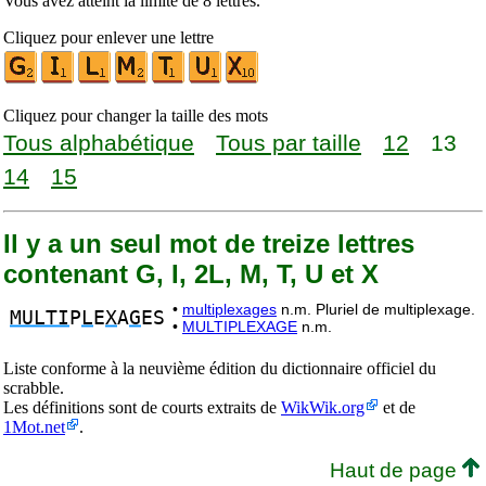
Vous avez atteint la limite de 8 lettres.
Cliquez pour enlever une lettre
Cliquez pour changer la taille des mots
Tous alphabétique
Tous par taille
12
13
14
15
Il y a un seul mot de treize lettres
contenant G, I, 2L, M, T, U et X
•
multiplexages
n.m. Pluriel de multiplexage.
MULTI
P
L
E
X
A
G
ES
•
MULTIPLEXAGE
n.m.
Liste conforme à la neuvième édition du dictionnaire officiel du
scrabble.
Les définitions sont de courts extraits de
WikWik.org
et de
1Mot.net
.
Haut de page