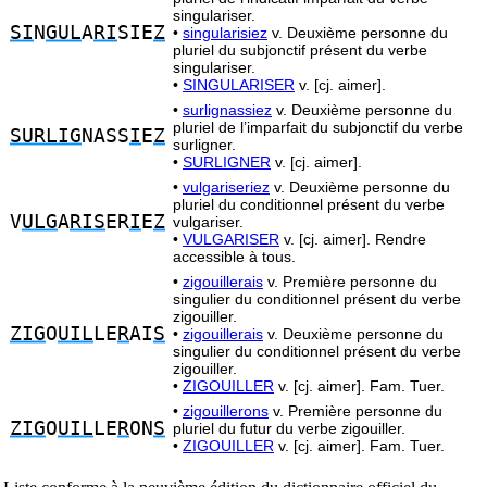
singulariser.
SI
N
GUL
A
RI
SIE
Z
•
singularisiez
v. Deuxième personne du
pluriel du subjonctif présent du verbe
singulariser.
•
SINGULARISER
v. [cj. aimer].
•
surlignassiez
v. Deuxième personne du
pluriel de l’imparfait du subjonctif du verbe
SURLIG
NASS
I
E
Z
surligner.
•
SURLIGNER
v. [cj. aimer].
•
vulgariseriez
v. Deuxième personne du
pluriel du conditionnel présent du verbe
V
ULG
A
RIS
ER
I
E
Z
vulgariser.
•
VULGARISER
v. [cj. aimer]. Rendre
accessible à tous.
•
zigouillerais
v. Première personne du
singulier du conditionnel présent du verbe
zigouiller.
ZIG
O
UIL
LE
R
AI
S
•
zigouillerais
v. Deuxième personne du
singulier du conditionnel présent du verbe
zigouiller.
•
ZIGOUILLER
v. [cj. aimer]. Fam. Tuer.
•
zigouillerons
v. Première personne du
ZIG
O
UIL
LE
R
ON
S
pluriel du futur du verbe zigouiller.
•
ZIGOUILLER
v. [cj. aimer]. Fam. Tuer.