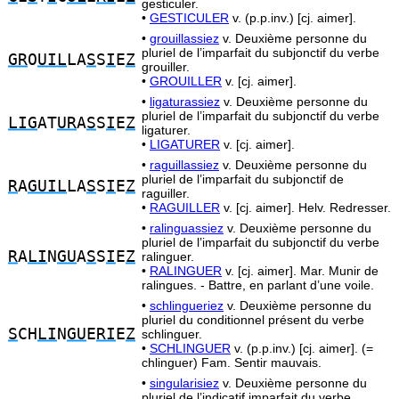
gesticuler.
•
GESTICULER
v. (p.p.inv.) [cj. aimer].
•
grouillassiez
v. Deuxième personne du
pluriel de l’imparfait du subjonctif du verbe
GR
O
UIL
LA
S
S
I
E
Z
grouiller.
•
GROUILLER
v. [cj. aimer].
•
ligaturassiez
v. Deuxième personne du
pluriel de l’imparfait du subjonctif du verbe
LIG
AT
UR
A
S
S
I
E
Z
ligaturer.
•
LIGATURER
v. [cj. aimer].
•
raguillassiez
v. Deuxième personne du
pluriel de l’imparfait du subjonctif de
R
A
GUIL
LA
S
S
I
E
Z
raguiller.
•
RAGUILLER
v. [cj. aimer]. Helv. Redresser.
•
ralinguassiez
v. Deuxième personne du
pluriel de l’imparfait du subjonctif du verbe
R
A
LI
N
GU
A
S
S
I
E
Z
ralinguer.
•
RALINGUER
v. [cj. aimer]. Mar. Munir de
ralingues. - Battre, en parlant d’une voile.
•
schlingueriez
v. Deuxième personne du
pluriel du conditionnel présent du verbe
S
CH
LI
N
GU
E
RI
E
Z
schlinguer.
•
SCHLINGUER
v. (p.p.inv.) [cj. aimer]. (=
chlinguer) Fam. Sentir mauvais.
•
singularisiez
v. Deuxième personne du
pluriel de l’indicatif imparfait du verbe