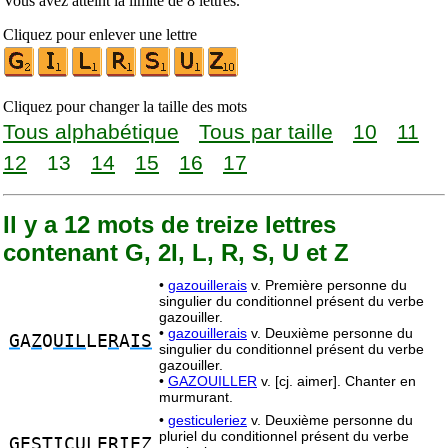
Vous avez atteint la limite de 8 lettres.
Cliquez pour enlever une lettre
Cliquez pour changer la taille des mots
Tous alphabétique
Tous par taille
10
11
12
13
14
15
16
17
Il y a 12 mots de treize lettres
contenant G, 2I, L, R, S, U et Z
•
gazouillerais
v. Première personne du
singulier du conditionnel présent du verbe
gazouiller.
•
gazouillerais
v. Deuxième personne du
G
A
Z
O
UIL
LE
R
A
IS
singulier du conditionnel présent du verbe
gazouiller.
•
GAZOUILLER
v. [cj. aimer]. Chanter en
murmurant.
•
gesticuleriez
v. Deuxième personne du
pluriel du conditionnel présent du verbe
G
E
S
T
I
C
UL
E
RI
E
Z