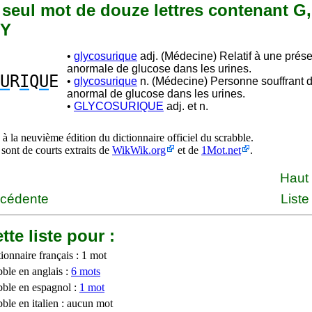
n seul mot de douze lettres contenant G, 
 Y
•
glycosurique
adj. (Médecine) Relatif à une prés
anormale de glucose dans les urines.
U
R
I
Q
U
E
•
glycosurique
n. (Médecine) Personne souffrant d
anormal de glucose dans les urines.
•
GLYCOSURIQUE
adj. et n.
à la neuvième édition du dictionnaire officiel du scrabble.
 sont de courts extraits de
WikWik.org
et de
1Mot.net
.
Haut
écédente
Liste
tte liste pour :
ionnaire français : 1 mot
bble en anglais :
6 mots
bble en espagnol :
1 mot
ble en italien : aucun mot