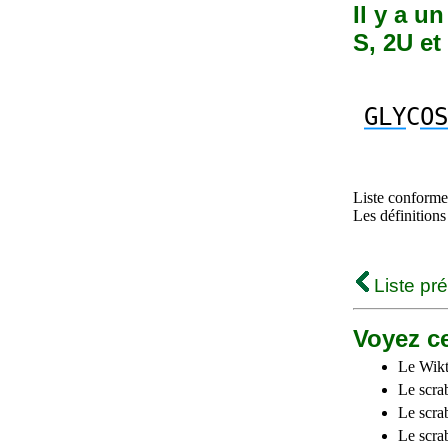
Il y a u
S, 2U et
GLY
C
OS
Liste conforme 
Les définitions
Liste pr
Voyez ce
Le Wikt
Le scra
Le scra
Le scrab