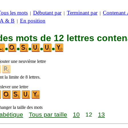
Tous les mots
Débutant par
Terminant par
Contenant
|
|
|
 A & B
En position
|
des mots de 12 lettres conte
•
•
•
•
•
jouter une neuvième lettre
t la limite de 8 lettres.
lever une lettre
anger la taille des mots
abétique
Tous par taille
10
12
13