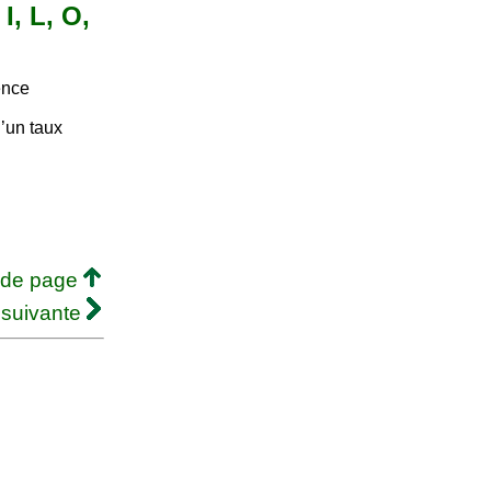
I, L, O,
ence
’un taux
 de page
 suivante