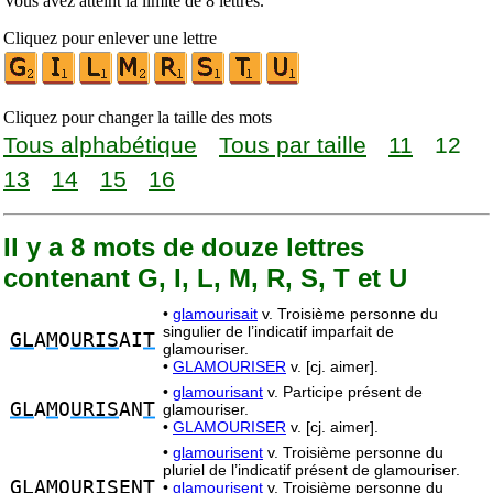
Vous avez atteint la limite de 8 lettres.
Cliquez pour enlever une lettre
Cliquez pour changer la taille des mots
Tous alphabétique
Tous par taille
11
12
13
14
15
16
Il y a 8 mots de douze lettres
contenant G, I, L, M, R, S, T et U
•
glamourisait
v. Troisième personne du
singulier de l’indicatif imparfait de
GL
A
M
O
URIS
AI
T
glamouriser.
•
GLAMOURISER
v. [cj. aimer].
•
glamourisant
v. Participe présent de
GL
A
M
O
URIS
AN
T
glamouriser.
•
GLAMOURISER
v. [cj. aimer].
•
glamourisent
v. Troisième personne du
pluriel de l’indicatif présent de glamouriser.
GL
A
M
O
URIS
EN
T
•
glamourisent
v. Troisième personne du