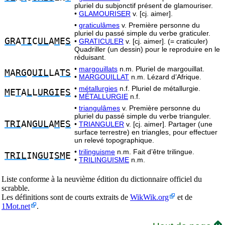
pluriel du subjonctif présent de glamouriser.
•
GLAMOURISER
v. [cj. aimer].
•
graticulâmes
v. Première personne du
pluriel du passé simple du verbe graticuler.
GR
A
TI
C
UL
A
M
E
S
•
GRATICULER
v. [cj. aimer]. (= craticuler)
Quadriller (un dessin) pour le reproduire en le
réduisant.
•
margouillats
n.m. Pluriel de margouillat.
M
A
RG
O
UIL
LA
TS
•
MARGOUILLAT
n.m. Lézard d’Afrique.
•
métallurgies
n.f. Pluriel de métallurgie.
M
E
T
A
L
L
URGI
E
S
•
MÉTALLURGIE
n.f.
•
triangulâmes
v. Première personne du
pluriel du passé simple du verbe trianguler.
TRI
AN
GUL
A
M
E
S
•
TRIANGULER
v. [cj. aimer]. Partager (une
surface terrestre) en triangles, pour effectuer
un relevé topographique.
•
trilinguisme
n.m. Fait d’être trilingue.
TRIL
IN
GU
I
SM
E
•
TRILINGUISME
n.m.
Liste conforme à la neuvième édition du dictionnaire officiel du
scrabble.
Les définitions sont de courts extraits de
WikWik.org
et de
1Mot.net
.