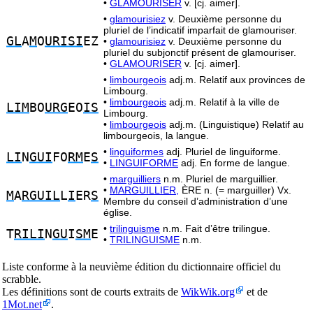
•
GLAMOURISER
v. [cj. aimer].
•
glamourisiez
v. Deuxième personne du
pluriel de l’indicatif imparfait de glamouriser.
GL
A
M
O
URISI
EZ
•
glamourisiez
v. Deuxième personne du
pluriel du subjonctif présent de glamouriser.
•
GLAMOURISER
v. [cj. aimer].
•
limbourgeois
adj.m. Relatif aux provinces de
Limbourg.
•
limbourgeois
adj.m. Relatif à la ville de
LIM
BO
URG
EO
IS
Limbourg.
•
limbourgeois
adj.m. (Linguistique) Relatif au
limbourgeois, la langue.
•
linguiformes
adj. Pluriel de linguiforme.
LI
N
GUI
FO
RM
E
S
•
LINGUIFORME
adj. En forme de langue.
•
marguilliers
n.m. Pluriel de marguillier.
•
MARGUILLIER,
ÈRE n. (= marguiller) Vx.
M
A
RGUIL
L
I
ER
S
Membre du conseil d’administration d’une
église.
•
trilinguisme
n.m. Fait d’être trilingue.
T
RILI
N
GU
I
SM
E
•
TRILINGUISME
n.m.
Liste conforme à la neuvième édition du dictionnaire officiel du
scrabble.
Les définitions sont de courts extraits de
WikWik.org
et de
1Mot.net
.