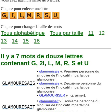
Vous avez atteint la limite de 8 lettres.
Cliquez pour enlever une lettre
Cliquez pour changer la taille des mots
Tous alphabétique
Tous par taille
11
12
13
14
15
16
Il y a 7 mots de douze lettres
contenant G, 2I, L, M, R, S et U
•
glamourisais
v. Première personne du
singulier de l’indicatif imparfait de
glamouriser.
GL
A
M
O
URIS
A
I
S
•
glamourisais
v. Deuxième personne du
singulier de l’indicatif imparfait de
glamouriser.
•
GLAMOURISER
v. [cj. aimer].
•
glamourisait
v. Troisième personne du
singulier de l’indicatif imparfait de
GL
A
M
O
URIS
A
I
T
glamouriser.