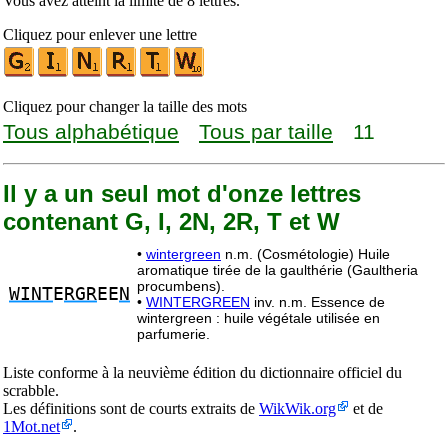
Vous avez atteint la limite de 8 lettres.
Cliquez pour enlever une lettre
Cliquez pour changer la taille des mots
Tous alphabétique
Tous par taille
11
Il y a un seul mot d'onze lettres
contenant G, I, 2N, 2R, T et W
•
wintergreen
n.m. (Cosmétologie) Huile
aromatique tirée de la gaulthérie (Gaultheria
procumbens).
WINT
E
RGR
EE
N
•
WINTERGREEN
inv. n.m. Essence de
wintergreen : huile végétale utilisée en
parfumerie.
Liste conforme à la neuvième édition du dictionnaire officiel du
scrabble.
Les définitions sont de courts extraits de
WikWik.org
et de
1Mot.net
.