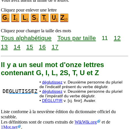
Vous avez atteint la limite de 8 lettres.
Cliquez pour enlever une lettre
Cliquez pour changer la taille des mots
Tous alphabétique
Tous par taille
11
12
13
14
15
16
17
Il y a un seul mot d'onze lettres
contenant G, I, L, 2S, T, U et Z
•
déglutissez
v. Deuxième personne du pluriel
de l’indicatif présent du verbe déglutir.
DE
GLUTISS
E
Z
•
déglutissez
v. Deuxième personne du pluriel
de l’impératif du verbe déglutir.
•
DÉGLUTIR
v. [cj. finir]. Avaler.
Liste conforme à la neuvième édition du dictionnaire officiel du
scrabble.
Les définitions sont de courts extraits de
WikWik.org
et de
1Mot.net
.