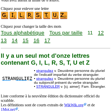
Vous avez atteint la limite de 8 lettres.
Cliquez pour enlever une lettre
Cliquez pour changer la taille des mots
Tous alphabétique
Tous par taille
11
12
13
14
15
16
17
Il y a un seul mot d'onze lettres
contenant G, I, L, R, S, T, U et Z
•
stranguliez
v. Deuxième personne du pluriel
de l’indicatif imparfait du verbe stranguler.
STR
AN
GULI
E
Z
•
stranguliez
v. Deuxième personne du pluriel
du subjonctif présent du verbe stranguler.
•
STRANGULER
v. [cj. aimer]. Fam. Étrangler.
Liste conforme à la neuvième édition du dictionnaire officiel du
scrabble.
Les définitions sont de courts extraits de
WikWik.org
et de
1Mot.net
.