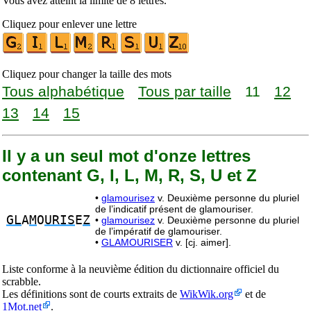
Vous avez atteint la limite de 8 lettres.
Cliquez pour enlever une lettre
Cliquez pour changer la taille des mots
Tous alphabétique
Tous par taille
11
12
13
14
15
Il y a un seul mot d'onze lettres
contenant G, I, L, M, R, S, U et Z
•
glamourisez
v. Deuxième personne du pluriel
de l’indicatif présent de glamouriser.
GL
A
M
O
URIS
E
Z
•
glamourisez
v. Deuxième personne du pluriel
de l’impératif de glamouriser.
•
GLAMOURISER
v. [cj. aimer].
Liste conforme à la neuvième édition du dictionnaire officiel du
scrabble.
Les définitions sont de courts extraits de
WikWik.org
et de
1Mot.net
.