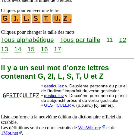
Vous avez atteint la limite de 8 lettres.
Cliquez pour enlever une lettre
Cliquez pour changer la taille des mots
Tous alphabétique
Tous par taille
11
12
13
14
15
16
17
Il y a un seul mot d'onze lettres
contenant G, 2I, L, S, T, U et Z
•
gesticuliez
v. Deuxième personne du pluriel
de l’indicatif imparfait du verbe gesticuler.
G
E
STI
C
ULI
E
Z
•
gesticuliez
v. Deuxième personne du pluriel
du subjonctif présent du verbe gesticuler.
•
GESTICULER
v. (p.p.inv.) [cj. aimer].
Liste conforme à la neuvième édition du dictionnaire officiel du
scrabble.
Les définitions sont de courts extraits de
WikWik.org
et de
1Mot.net
.