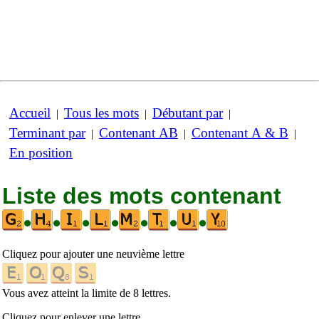
Accueil
Tous les mots
Débutant par
|
|
|
Terminant par
Contenant AB
Contenant A & B
|
|
|
En position
Liste des mots contenant
•
•
•
•
•
•
•
Cliquez pour ajouter une neuvième lettre
Vous avez atteint la limite de 8 lettres.
Cliquez pour enlever une lettre