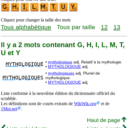
Cliquez pour changer la taille des mots
Tous alphabétique
Tous par taille
12
13
Il y a 2 mots contenant G, H, I, L, M, T,
U et Y
•
mythologique
adj. Relatif à la mythologie.
MYTH
O
L
O
GI
Q
U
E
•
MYTHOLOGIQUE
adj.
•
mythologiques
adj. Pluriel de
MYTH
O
L
O
GI
Q
U
ES
mythologique.
•
MYTHOLOGIQUE
adj.
Liste conforme à la neuvième édition du dictionnaire officiel du
scrabble.
Les définitions sont de courts extraits de
WikWik.org
et de
1Mot.net
.
Haut de page