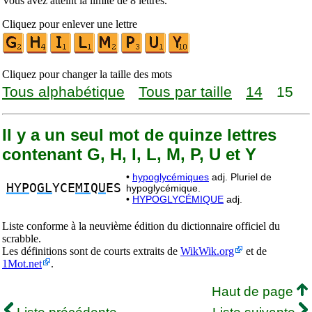
Vous avez atteint la limite de 8 lettres.
Cliquez pour enlever une lettre
Cliquez pour changer la taille des mots
Tous alphabétique
Tous par taille
14
15
Il y a un seul mot de quinze lettres
contenant G, H, I, L, M, P, U et Y
•
hypoglycémiques
adj. Pluriel de
HYP
O
GL
YCE
MI
Q
U
ES
hypoglycémique.
•
HYPOGLYCÉMIQUE
adj.
Liste conforme à la neuvième édition du dictionnaire officiel du
scrabble.
Les définitions sont de courts extraits de
WikWik.org
et de
1Mot.net
.
Haut de page