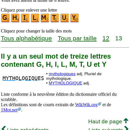
Vous avez atteint la limite de 8 lettres.
Cliquez pour enlever une lettre
Cliquez pour changer la taille des mots
Tous alphabétique
Tous par taille
12
13
Il y a un seul mot de treize lettres
contenant G, H, I, L, M, T, U et Y
•
mythologiques
adj. Pluriel de
MYTH
O
L
O
GI
Q
U
ES
mythologique.
•
MYTHOLOGIQUE
adj.
Liste conforme à la neuvième édition du dictionnaire officiel du
scrabble.
Les définitions sont de courts extraits de
WikWik.org
et de
1Mot.net
.
Haut de page