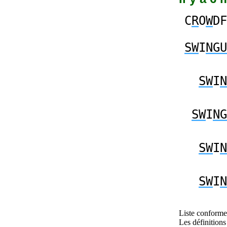
C
R
O
W
DF
SW
I
NGU
SW
I
N
SW
I
NG
SW
I
N
SW
I
N
Liste conforme 
Les définitions