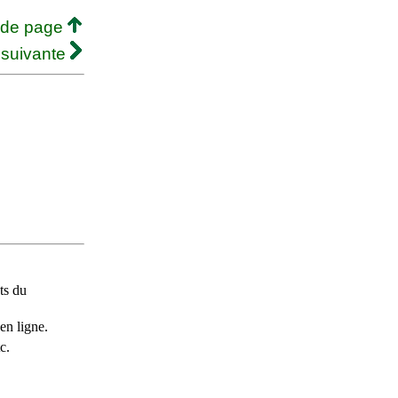
 de page
 suivante
ts du
en ligne.
c.