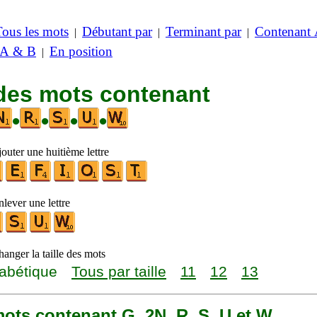
Tous les mots
Débutant par
Terminant par
Contenant
|
|
|
 A & B
En position
|
 des mots contenant
•
•
•
•
outer une huitième lettre
lever une lettre
anger la taille des mots
abétique
Tous par taille
11
12
13
 mots contenant G, 2N, R, S, U et W