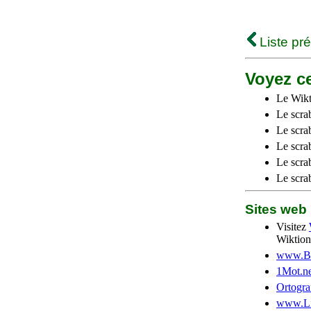
Liste pr
Voyez ce
Le Wikt
Le scra
Le scra
Le scrab
Le scra
Le scra
Sites we
Visitez
Wiktion
www.Be
1Mot.ne
Ortogra
www.Li