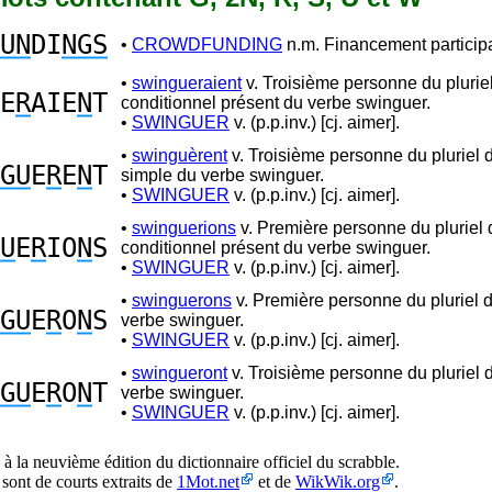
UN
DI
NGS
•
CROWDFUNDING
n.m. Financement participat
•
swingueraient
v. Troisième personne du plurie
E
R
AIE
N
T
conditionnel présent du verbe swinguer.
•
SWINGUER
v. (p.p.inv.) [cj. aimer].
•
swinguèrent
v. Troisième personne du pluriel 
GU
E
R
E
N
T
simple du verbe swinguer.
•
SWINGUER
v. (p.p.inv.) [cj. aimer].
•
swinguerions
v. Première personne du pluriel 
U
E
R
IO
N
S
conditionnel présent du verbe swinguer.
•
SWINGUER
v. (p.p.inv.) [cj. aimer].
•
swinguerons
v. Première personne du pluriel d
GU
E
R
O
N
S
verbe swinguer.
•
SWINGUER
v. (p.p.inv.) [cj. aimer].
•
swingueront
v. Troisième personne du pluriel d
GU
E
R
O
N
T
verbe swinguer.
•
SWINGUER
v. (p.p.inv.) [cj. aimer].
à la neuvième édition du dictionnaire officiel du scrabble.
 sont de courts extraits de
1Mot.net
et de
WikWik.org
.