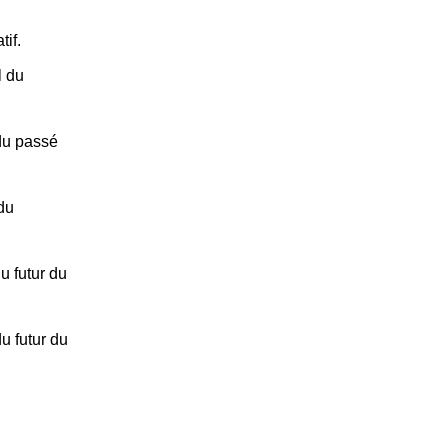
if.
l du
du passé
du
u futur du
u futur du