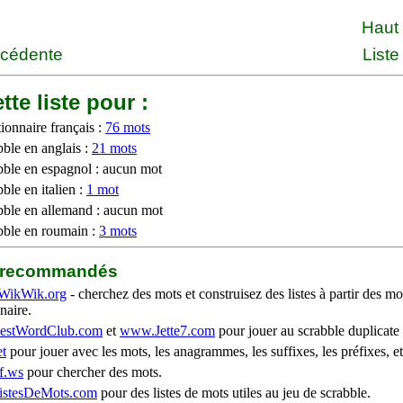
Haut
écédente
Liste
tte liste pour :
ionnaire français :
76 mots
bble en anglais :
21 mots
bble en espagnol : aucun mot
ble en italien :
1 mot
bble en allemand : aucun mot
bble en roumain :
3 mots
b recommandés
WikWik.org
- cherchez des mots et construisez des listes à partir des mo
naire.
stWordClub.com
et
www.Jette7.com
pour jouer au scrabble duplicate 
t
pour jouer avec les mots, les anagrammes, les suffixes, les préfixes, et
f.ws
pour chercher des mots.
stesDeMots.com
pour des listes de mots utiles au jeu de scrabble.