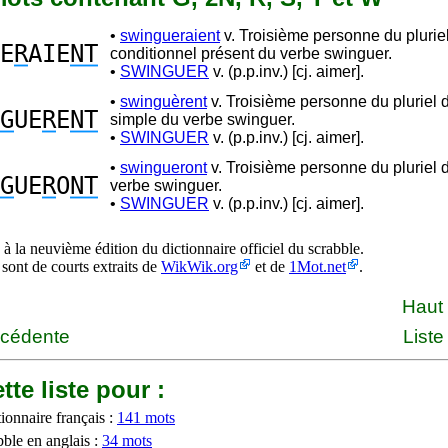
•
swingueraient
v. Troisième personne du plurie
E
R
AIE
NT
conditionnel présent du verbe swinguer.
•
SWINGUER
v. (p.p.inv.) [cj. aimer].
•
swinguèrent
v. Troisième personne du pluriel 
G
UE
R
E
NT
simple du verbe swinguer.
•
SWINGUER
v. (p.p.inv.) [cj. aimer].
•
swingueront
v. Troisième personne du pluriel d
G
UE
R
O
NT
verbe swinguer.
•
SWINGUER
v. (p.p.inv.) [cj. aimer].
à la neuvième édition du dictionnaire officiel du scrabble.
 sont de courts extraits de
WikWik.org
et de
1Mot.net
.
Haut
écédente
Liste
tte liste pour :
ionnaire français :
141 mots
bble en anglais :
34 mots