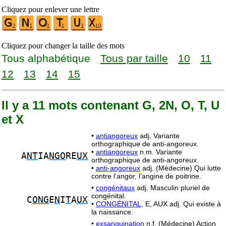
Cliquez pour enlever une lettre
Cliquez pour changer la taille des mots
Tous alphabétique
Tous par taille
10
11
12
13
14
15
Il y a 11 mots contenant G, 2N, O, T, U
et X
•
antiangoreux
adj. Variante
orthographique de anti-angoreux.
•
antiangoreux
n.m. Variante
A
NT
IA
NGO
RE
UX
orthographique de anti-angoreux.
•
anti-angoreux
adj. (Médecine) Qui lutte
contre l’angor, l’angine de poitrine.
•
congénitaux
adj. Masculin pluriel de
congénital.
C
ONG
E
N
I
T
A
UX
•
CONGÉNITAL,
E, AUX adj. Qui existe à
la naissance.
•
exsanguination
n.f. (Médecine) Action