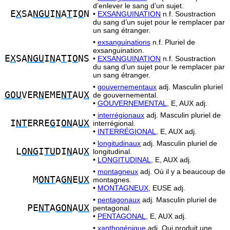
d’enlever le sang d’un sujet.
E
X
SA
NGU
I
N
A
T
I
O
N
•
EXSANGUINATION
n.f. Soustraction
du sang d’un sujet pour le remplacer par
un sang étranger.
•
exsanguinations
n.f. Pluriel de
exsanguination.
E
X
SA
NGU
I
N
A
T
I
O
NS
•
EXSANGUINATION
n.f. Soustraction
du sang d’un sujet pour le remplacer par
un sang étranger.
•
gouvernementaux
adj. Masculin pluriel
GOU
VER
N
EME
NT
AU
X
de gouvernemental.
•
GOUVERNEMENTAL,
E, AUX adj.
•
interrégionaux
adj. Masculin pluriel de
I
NT
ERRE
G
I
ON
A
UX
interrégional.
•
INTERRÉGIONAL,
E, AUX adj.
•
longitudinaux
adj. Masculin pluriel de
L
ONG
I
TU
DI
N
AU
X
longitudinal.
•
LONGITUDINAL,
E, AUX adj.
•
montagneux
adj. Où il y a beaucoup de
M
ONT
A
GN
E
UX
montagnes.
•
MONTAGNEUX,
EUSE adj.
•
pentagonaux
adj. Masculin pluriel de
PE
NT
A
GON
A
UX
pentagonal.
•
PENTAGONAL,
E, AUX adj.
•
xanthogénique
adj. Qui produit une