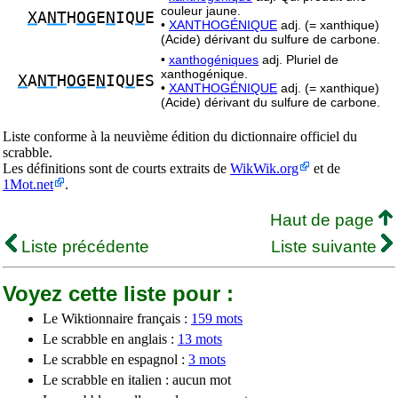
couleur jaune.
X
A
NT
H
OG
E
N
IQ
U
E
•
XANTHOGÉNIQUE
adj. (= xanthique)
(Acide) dérivant du sulfure de carbone.
•
xanthogéniques
adj. Pluriel de
xanthogénique.
X
A
NT
H
OG
E
N
IQ
U
ES
•
XANTHOGÉNIQUE
adj. (= xanthique)
(Acide) dérivant du sulfure de carbone.
Liste conforme à la neuvième édition du dictionnaire officiel du
scrabble.
Les définitions sont de courts extraits de
WikWik.org
et de
1Mot.net
.
Haut de page
Liste précédente
Liste suivante
Voyez cette liste pour :
Le Wiktionnaire français :
159 mots
Le scrabble en anglais :
13 mots
Le scrabble en espagnol :
3 mots
Le scrabble en italien : aucun mot