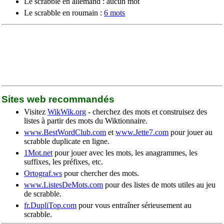
Le scrabble en allemand : aucun mot
Le scrabble en roumain :
6 mots
Sites web recommandés
Visitez
WikWik.org
- cherchez des mots et construisez des
listes à partir des mots du Wiktionnaire.
www.BestWordClub.com
et
www.Jette7.com
pour jouer au
scrabble duplicate en ligne.
1Mot.net
pour jouer avec les mots, les anagrammes, les
suffixes, les préfixes, etc.
Ortograf.ws
pour chercher des mots.
www.ListesDeMots.com
pour des listes de mots utiles au jeu
de scrabble.
fr.DupliTop.com
pour vous entraîner sérieusement au
scrabble.