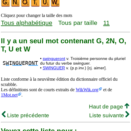
Cliquez pour changer la taille des mots
Tous alphabétique
Tous par taille
11
Il y a un seul mot contenant G, 2N, O,
T, U et W
•
swingueront
v. Troisième personne du pluriel
S
W
I
NGU
ER
ONT
du futur du verbe swinguer.
•
SWINGUER
v. (p.p.inv.) [cj. aimer].
Liste conforme à la neuvième édition du dictionnaire officiel du
scrabble.
Les définitions sont de courts extraits de
WikWik.org
et de
1Mot.net
.
Haut de page
Liste précédente
Liste suivante
Voyez cette liste pour :