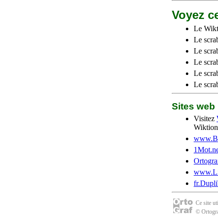
Voyez ce
Le Wikt
Le scra
Le scra
Le scrab
Le scra
Le scra
Sites we
Visitez
Wiktion
www.Be
1Mot.ne
Ortogra
www.Li
fr.Dupl
Ce site u
© Ortogra