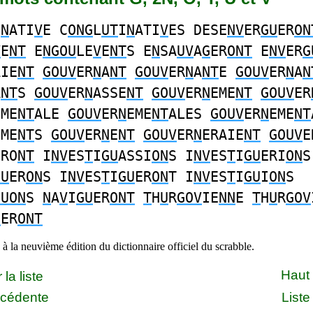
I
N
ATI
V
E C
ONG
L
UT
I
N
ATI
V
ES DESE
NV
ER
GU
ER
ON
V
E
NT
E
NGOU
LE
V
E
NT
S E
N
SA
UV
A
G
ER
ONT
E
NV
ER
G
AIE
NT
GOUV
ER
N
A
NT
GOUV
ER
N
A
NT
E
GOUV
ER
N
A
N
A
NT
S
GOUV
ER
N
ASSE
NT
GOUV
ER
N
EME
NT
GOUV
ER
EME
NT
ALE
GOUV
ER
N
EME
NT
ALES
GOUV
ER
N
EME
NT
EME
NT
S
GOUV
ER
N
E
NT
GOUV
ER
N
ERAIE
NT
GOUV
E
ERO
NT
I
NV
ES
T
I
GU
ASSI
ON
S I
NV
ES
T
I
GU
ERI
ON
S
GU
ER
ON
S I
NV
ES
T
I
GU
ER
ON
T I
NV
ES
T
I
GU
I
ON
S
GUON
S
N
A
V
I
GU
ER
ONT
T
H
U
R
GOV
IE
NN
E
T
H
U
R
GOV
U
ER
ONT
à la neuvième édition du dictionnaire officiel du scrabble.
Haut
la liste
écédente
Liste