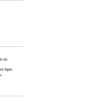
ts du
en ligne.
c.