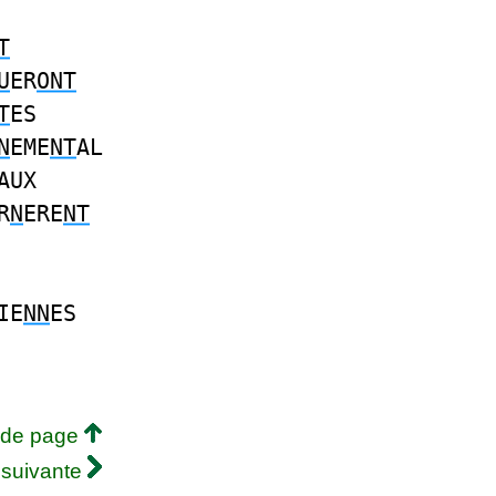
T
U
ER
ONT
T
ES
N
EME
NT
AL
AUX
R
N
ERE
NT
IE
NN
ES
 de page
 suivante