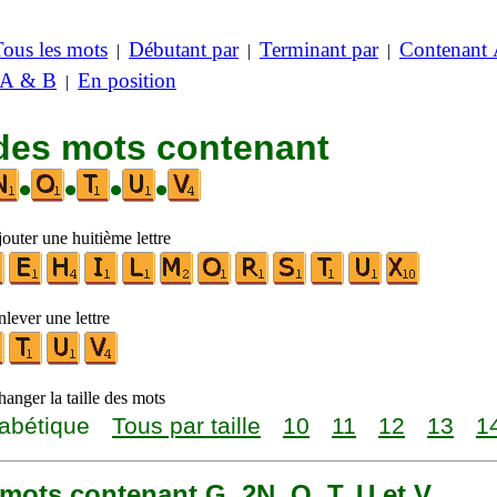
Tous les mots
Débutant par
Terminant par
Contenant
|
|
|
 A & B
En position
|
 des mots contenant
•
•
•
•
outer une huitième lettre
lever une lettre
anger la taille des mots
abétique
Tous par taille
10
11
12
13
1
3 mots contenant G, 2N, O, T, U et V