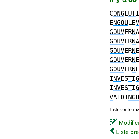
C
ONG
L
UT
E
NGOU
LE
GOUV
ER
N
GOUV
ER
N
GOUV
ER
N
GOUV
ER
N
GOUV
ER
N
I
NV
ES
T
I
I
NV
ES
T
I
V
ALDI
NG
Liste conforme 
Modifier 
Liste pr