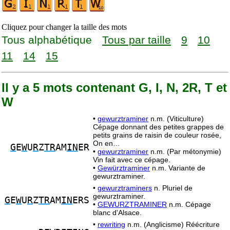
Cliquez pour changer la taille des mots
Tous alphabétique
Tous par taille
9
10
11
14
15
Il y a 5 mots contenant G, I, N, 2R, T et
W
•
gewurztraminer
n.m. (Viticulture)
Cépage donnant des petites grappes de
petits grains de raisin de couleur rosée,
On en…
G
E
W
U
R
Z
TR
AM
IN
ER
•
gewurztraminer
n.m. (Par métonymie)
Vin fait avec ce cépage.
•
Gewürztraminer
n.m. Variante de
gewurztraminer.
•
gewurztraminers
n. Pluriel de
gewurztraminer.
G
E
W
U
R
Z
TR
AM
IN
ERS
•
GEWURZTRAMINER
n.m. Cépage
blanc d’Alsace.
•
rewriting
n.m. (Anglicisme) Réécriture