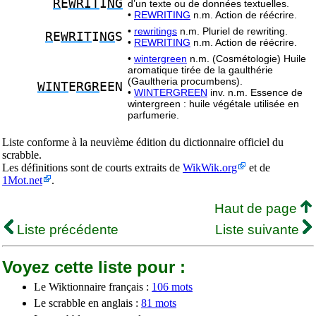
R
E
WRIT
I
NG
d’un texte ou de données textuelles.
•
REWRITING
n.m. Action de réécrire.
•
rewritings
n.m. Pluriel de rewriting.
R
E
WRIT
I
NG
S
•
REWRITING
n.m. Action de réécrire.
•
wintergreen
n.m. (Cosmétologie) Huile
aromatique tirée de la gaulthérie
(Gaultheria procumbens).
WINT
E
RGR
EEN
•
WINTERGREEN
inv. n.m. Essence de
wintergreen : huile végétale utilisée en
parfumerie.
Liste conforme à la neuvième édition du dictionnaire officiel du
scrabble.
Les définitions sont de courts extraits de
WikWik.org
et de
1Mot.net
.
Haut de page
Liste précédente
Liste suivante
Voyez cette liste pour :
Le Wiktionnaire français :
106 mots
Le scrabble en anglais :
81 mots