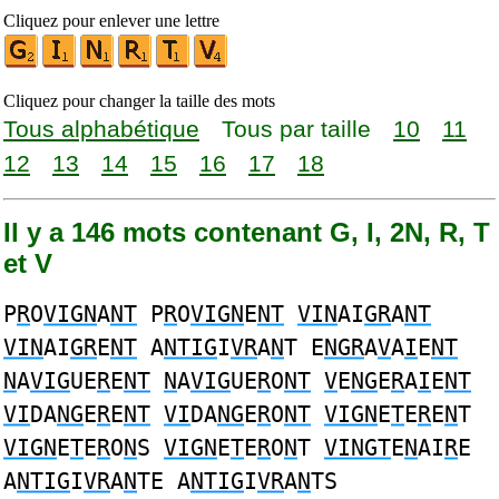
Cliquez pour enlever une lettre
Cliquez pour changer la taille des mots
Tous alphabétique
Tous par taille
10
11
12
13
14
15
16
17
18
Il y a 146 mots contenant G, I, 2N, R, T
et V
P
R
O
VIGN
A
NT
P
R
O
VIGN
E
NT
VIN
AI
GR
A
NT
VIN
AI
GR
E
NT
A
NTIG
I
VR
A
N
T E
NGR
A
V
A
I
E
NT
N
A
VIG
UE
R
E
NT
N
A
VIG
UE
R
O
NT
V
E
NG
E
R
A
I
E
NT
VI
DA
NG
E
R
E
NT
VI
DA
NG
E
R
O
NT
VIGN
E
T
E
R
E
N
T
VIGN
E
T
E
R
O
N
S
VIGN
E
T
E
R
O
N
T
VINGT
E
N
AI
R
E
A
NTIG
I
VR
A
N
TE A
NTIG
I
VR
A
N
TS