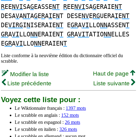
R
EE
NVI
SA
G
EASSE
NT
R
EE
NVI
SA
G
ERAIE
NT
DESA
V
A
NT
A
G
E
R
A
I
E
N
T DESE
NV
E
RG
UERA
I
E
NT
DE
VIRG
I
N
ISERAIE
NT
E
GR
A
VI
LLO
NN
ASSEN
T
GR
A
VI
LLO
NN
ERAIEN
T
GR
A
VIT
ATIO
NN
ELLES
E
GR
A
VI
LLO
NN
ERAIEN
T
Liste conforme à la neuvième édition du dictionnaire officiel du
scrabble.
Haut de page
Modifier la liste
Liste précédente
Liste suivante
Voyez cette liste pour :
Le Wiktionnaire français :
1397 mots
Le scrabble en anglais :
152 mots
Le scrabble en espagnol :
26 mots
Le scrabble en italien :
326 mots
Le scrabble en allemand : aucun mot