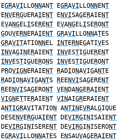
E
GR
A
VI
LLO
NN
AN
T
E
GR
A
VI
LLO
NN
EN
T
E
NV
E
RG
UERA
I
E
NT
E
NVI
SA
G
E
R
AIE
NT
E
V
A
NG
EL
I
SE
R
E
NT
E
V
A
NG
EL
I
SE
R
O
NT
G
OU
V
E
RN
ERA
I
E
NT
GR
A
VI
LLO
NN
A
T
ES
GR
A
VIT
ATIO
NN
EL
INT
E
RN
E
G
ATI
V
ES
INV
A
G
I
N
E
R
AIEN
T
INV
ES
T
I
G
UE
R
E
N
T
INV
ES
T
I
G
UE
R
O
N
S
INV
ES
T
I
G
UE
R
O
N
T
P
R
O
VIGN
ERAIE
NT
R
AD
I
O
N
A
V
I
G
A
NT
E
R
AD
I
O
N
A
V
I
G
A
NT
S
R
EE
NVI
SA
G
ERE
NT
R
EE
NVI
SA
G
ERO
NT
V
E
N
DA
NG
E
R
A
I
EN
T
VIGN
E
T
TE
R
AIE
N
T
VIN
AI
GR
ERAIE
NT
A
NTIGR
A
V
ITATIO
N
A
NTIN
E
VR
AL
G
IQUE
DESE
NV
E
RG
UA
I
E
NT
DE
VIRG
I
N
ISAIE
NT
DE
VIRG
I
N
ISERE
NT
DE
VIRG
I
N
ISERO
NT
E
GR
A
VI
LLO
NN
A
T
ES E
N
SAU
V
A
G
E
R
A
I
E
NT