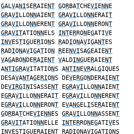
G
AL
V
A
NI
SE
R
AIE
NT
G
O
R
BA
T
CHE
VI
E
NN
E
GR
A
VI
LLO
NN
AIEN
T
GR
A
VI
LLO
NN
ERAI
T
GR
A
VI
LLO
NN
EREN
T
GR
A
VI
LLO
NN
ERON
T
GR
A
VIT
ATIO
NN
ELS
INT
E
R
RO
N
E
G
ATI
V
E
INV
ES
T
I
G
UE
R
IO
N
S
R
AD
I
O
N
A
V
I
G
A
NT
ES
R
AD
I
O
N
A
V
I
G
A
T
IO
N
R
EE
NVI
SA
G
EAIE
NT
V
A
G
ABO
N
DE
R
A
I
E
NT
V
ALD
ING
UE
R
AIE
NT
A
NTIGR
A
V
ITATIO
N
S A
NTIN
E
VR
AL
G
IQUES
DESA
V
A
NT
A
G
E
RI
O
N
S DE
V
E
RG
O
N
DERA
I
E
NT
DE
VIRG
I
N
ISASSE
NT
E
GR
A
VI
LLO
NN
AIEN
T
E
GR
A
VI
LLO
NN
ERAI
T
E
GR
A
VI
LLO
NN
EREN
T
E
GR
A
VI
LLO
NN
ERON
T
E
V
A
NG
EL
I
SE
R
AIE
NT
G
O
R
BA
T
CHE
VI
E
NN
ES
GR
A
VI
LLO
NN
ASSEN
T
GR
A
VIT
ATIO
NN
ELLE
INT
E
R
RO
N
E
G
ATI
V
ES
INV
ES
T
I
G
UE
R
AIE
N
T
R
AD
I
O
N
A
V
I
G
A
T
IO
N
S