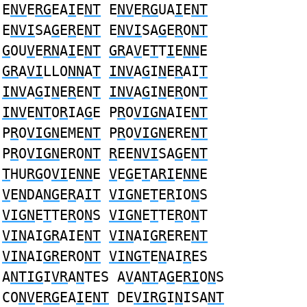
E
NV
E
RG
EA
I
E
NT
E
NV
E
RG
UA
I
E
NT
E
NVI
SA
G
E
R
E
NT
E
NVI
SA
G
E
R
O
NT
G
OU
V
E
RN
A
I
E
NT
GR
A
V
E
T
T
I
E
NN
E
GR
A
VI
LLO
NN
A
T
INV
A
G
I
N
E
R
AI
T
INV
A
G
I
N
E
R
EN
T
INV
A
G
I
N
E
R
ON
T
INV
E
NT
O
R
IA
G
E P
R
O
VIGN
AIE
NT
P
R
O
VIGN
EME
NT
P
R
O
VIGN
ERE
NT
P
R
O
VIGN
ERO
NT
R
EE
NVI
SA
G
E
NT
T
HU
RG
O
VI
E
NN
E
V
E
G
E
T
A
RI
E
NN
E
V
E
N
DA
NG
E
R
A
IT
VIGN
E
T
E
R
IO
N
S
VIGN
E
T
TE
R
O
N
S
VIGN
E
T
TE
R
O
N
T
VIN
AI
GR
AIE
NT
VIN
AI
GR
ERE
NT
VIN
AI
GR
ERO
NT
VINGT
E
N
AI
R
ES
A
NTIG
I
VR
A
N
TES A
V
A
NT
A
G
E
RI
O
N
S
CO
NV
E
RG
EA
I
E
NT
DE
VIRG
I
N
ISA
NT