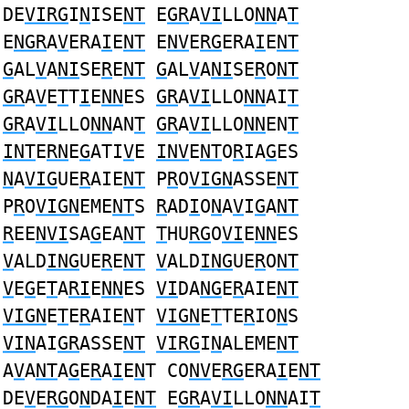
DE
VIRG
I
N
ISE
NT
E
GR
A
VI
LLO
NN
A
T
E
NGR
A
V
ERA
I
E
NT
E
NV
E
RG
ERA
I
E
NT
G
AL
V
A
NI
SE
R
E
NT
G
AL
V
A
NI
SE
R
O
NT
GR
A
V
E
T
T
I
E
NN
ES
GR
A
VI
LLO
NN
AI
T
GR
A
VI
LLO
NN
AN
T
GR
A
VI
LLO
NN
EN
T
INT
E
RN
E
G
ATI
V
E
INV
E
NT
O
R
IA
G
ES
N
A
VIG
UE
R
AIE
NT
P
R
O
VIGN
ASSE
NT
P
R
O
VIGN
EME
NT
S
R
AD
I
O
N
A
V
I
G
A
NT
R
EE
NVI
SA
G
EA
NT
T
HU
RG
O
VI
E
NN
ES
V
ALD
ING
UE
R
E
NT
V
ALD
ING
UE
R
O
NT
V
E
G
E
T
A
RI
E
NN
ES
VI
DA
NG
E
R
AIE
NT
VIGN
E
T
E
R
AIE
N
T
VIGN
E
T
TE
R
IO
N
S
VIN
AI
GR
ASSE
NT
VIRG
I
N
ALEME
NT
A
V
A
NT
A
G
E
R
A
I
E
N
T CO
NV
E
RG
ERA
I
E
NT
DE
V
E
RG
O
N
DA
I
E
NT
E
GR
A
VI
LLO
NN
AI
T