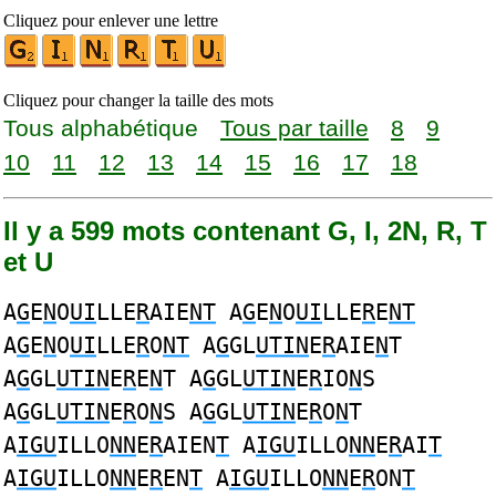
Cliquez pour enlever une lettre
Cliquez pour changer la taille des mots
Tous alphabétique
Tous par taille
8
9
10
11
12
13
14
15
16
17
18
Il y a 599 mots contenant G, I, 2N, R, T
et U
A
G
E
N
O
UI
LLE
R
AIE
NT
A
G
E
N
O
UI
LLE
R
E
NT
A
G
E
N
O
UI
LLE
R
O
NT
A
G
GL
UTIN
E
R
AIE
N
T
A
G
GL
UTIN
E
R
E
N
T A
G
GL
UTIN
E
R
IO
N
S
A
G
GL
UTIN
E
R
O
N
S A
G
GL
UTIN
E
R
O
N
T
A
IGU
ILLO
NN
E
R
AIEN
T
A
IGU
ILLO
NN
E
R
AI
T
A
IGU
ILLO
NN
E
R
EN
T
A
IGU
ILLO
NN
E
R
ON
T