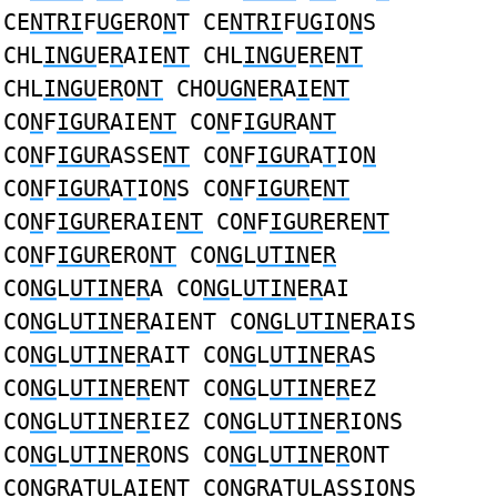
CE
NTRI
F
UG
ERO
N
T CE
NTRI
F
UG
IO
N
S
CHL
INGU
E
R
AIE
NT
CHL
INGU
E
R
E
NT
CHL
INGU
E
R
O
NT
CHO
UGN
E
R
A
I
E
NT
CO
N
F
IGUR
AIE
NT
CO
N
F
IGUR
A
NT
CO
N
F
IGUR
ASSE
NT
CO
N
F
IGUR
A
T
IO
N
CO
N
F
IGUR
A
T
IO
N
S CO
N
F
IGUR
E
NT
CO
N
F
IGUR
ERAIE
NT
CO
N
F
IGUR
ERE
NT
CO
N
F
IGUR
ERO
NT
CO
NG
L
UTIN
E
R
CO
NG
L
UTIN
E
R
A CO
NG
L
UTIN
E
R
AI
CO
NG
L
UTIN
E
R
AIENT CO
NG
L
UTIN
E
R
AIS
CO
NG
L
UTIN
E
R
AIT CO
NG
L
UTIN
E
R
AS
CO
NG
L
UTIN
E
R
ENT CO
NG
L
UTIN
E
R
EZ
CO
NG
L
UTIN
E
R
IEZ CO
NG
L
UTIN
E
R
IONS
CO
NG
L
UTIN
E
R
ONS CO
NG
L
UTIN
E
R
ONT
CO
NGR
A
TU
LA
I
E
N
T CO
NGR
A
TU
LASS
I
O
N
S