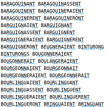
BA
R
A
G
O
UIN
A
NT
BA
R
A
G
O
UIN
ASSE
NT
BA
R
A
G
O
UIN
E
NT
BA
R
A
G
O
UIN
ERAIE
NT
BA
R
A
G
O
UIN
ERE
NT
BA
R
A
G
O
UIN
ERO
NT
BA
RGUI
G
N
AIE
NT
BA
RGUI
G
N
A
NT
BA
RGUI
G
N
ASSE
NT
BA
RGUI
G
N
E
NT
BA
RGUI
G
N
ERAIE
NT
BA
RGUI
G
N
ERE
NT
BA
RGUI
G
N
ERO
NT
BE
UGN
E
R
A
I
E
NT
B
INTUR
O
NG
B
INTUR
O
NG
S BO
UG
O
NN
E
R
A
I
EN
T
BO
UG
O
NN
E
R
A
IT
BO
U
LA
NG
E
R
A
I
E
NT
BO
URG
EO
NN
A
I
EN
T
BO
URG
EO
NN
A
IT
BO
URG
EO
NN
ERA
I
EN
T
BO
URG
EO
NN
ERA
IT
BO
UR
L
ING
UAIE
NT
BO
UR
L
ING
UA
NT
BO
UR
L
ING
UASSE
NT
BO
UR
L
ING
UE
NT
BO
UR
L
ING
UERAIE
NT
BO
UR
L
ING
UERE
NT
BO
UR
L
ING
UERO
NT
B
RINGU
AIE
NT
B
RINGU
A
NT