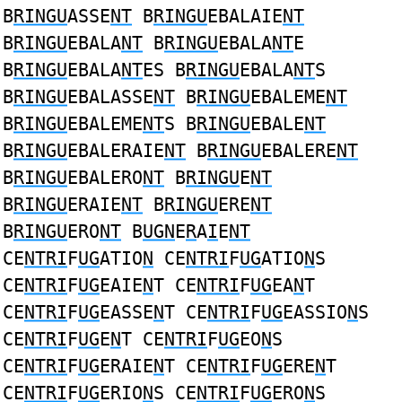
B
RINGU
ASSE
NT
B
RINGU
EBALAIE
NT
B
RINGU
EBALA
NT
B
RINGU
EBALA
NT
E
B
RINGU
EBALA
NT
ES B
RINGU
EBALA
NT
S
B
RINGU
EBALASSE
NT
B
RINGU
EBALEME
NT
B
RINGU
EBALEME
NT
S B
RINGU
EBALE
NT
B
RINGU
EBALERAIE
NT
B
RINGU
EBALERE
NT
B
RINGU
EBALERO
NT
B
RINGU
E
NT
B
RINGU
ERAIE
NT
B
RINGU
ERE
NT
B
RINGU
ERO
NT
B
UGN
E
R
A
I
E
NT
CE
NTRI
F
UG
ATIO
N
CE
NTRI
F
UG
ATIO
N
S
CE
NTRI
F
UG
EAIE
N
T CE
NTRI
F
UG
EA
N
T
CE
NTRI
F
UG
EASSE
N
T CE
NTRI
F
UG
EASSIO
N
S
CE
NTRI
F
UG
E
N
T CE
NTRI
F
UG
EO
N
S
CE
NTRI
F
UG
ERAIE
N
T CE
NTRI
F
UG
ERE
N
T
CE
NTRI
F
UG
ERIO
N
S CE
NTRI
F
UG
ERO
N
S