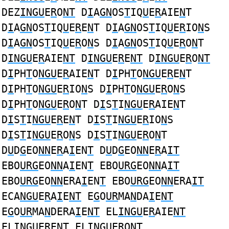
DEZ
INGU
E
R
O
NT
D
I
A
GN
OS
T
IQ
U
E
R
AIE
N
T
D
I
A
GN
OS
T
IQ
U
E
R
E
N
T D
I
A
GN
OS
T
IQ
U
E
R
IO
N
S
D
I
A
GN
OS
T
IQ
U
E
R
O
N
S D
I
A
GN
OS
T
IQ
U
E
R
O
N
T
D
INGU
E
R
AIE
NT
D
INGU
E
R
E
NT
D
INGU
E
R
O
NT
D
I
PH
T
O
NGU
E
R
AIE
N
T D
I
PH
T
O
NGU
E
R
E
N
T
D
I
PH
T
O
NGU
E
R
IO
N
S D
I
PH
T
O
NGU
E
R
O
N
S
D
I
PH
T
O
NGU
E
R
O
N
T D
I
S
T
I
NGU
E
R
AIE
N
T
D
I
S
T
I
NGU
E
R
E
N
T D
I
S
T
I
NGU
E
R
IO
N
S
D
I
S
T
I
NGU
E
R
O
N
S D
I
S
T
I
NGU
E
R
O
N
T
D
U
D
G
EO
NN
E
R
A
I
EN
T
D
U
D
G
EO
NN
E
R
A
IT
EBO
URG
EO
NN
A
I
EN
T
EBO
URG
EO
NN
A
IT
EBO
URG
EO
NN
ERA
I
EN
T
EBO
URG
EO
NN
ERA
IT
ECA
NGU
E
R
A
I
E
NT
E
G
O
UR
MA
N
DA
I
E
NT
E
G
O
UR
MA
N
DERA
I
E
NT
EL
INGU
E
R
AIE
NT
EL
INGU
E
R
E
NT
EL
INGU
E
R
O
NT