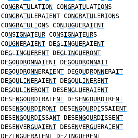
CO
NGR
A
TU
LAT
I
O
N
CO
NGR
A
TU
LAT
I
O
N
S
CO
NGR
A
TU
LERA
I
E
N
T CO
NGR
A
TU
LER
I
O
N
S
CO
NGR
A
TU
L
I
O
N
S CO
N
J
UG
UE
R
A
I
E
NT
CO
N
S
IGN
A
T
E
UR
CO
N
S
IGN
A
T
E
UR
S
CO
UGN
E
R
A
I
E
NT
DE
G
L
IN
G
U
E
R
AIE
NT
DE
G
L
IN
G
U
E
R
E
NT
DE
G
L
IN
G
U
E
R
O
NT
DE
G
O
U
D
R
O
NN
A
I
EN
T
DE
G
O
U
D
R
O
NN
A
IT
DE
G
O
U
D
R
O
NN
ERA
I
EN
T
DE
G
O
U
D
R
O
NN
ERA
IT
DE
G
O
U
L
IN
E
R
AIE
NT
DE
G
O
U
L
IN
E
R
E
NT
DE
G
O
U
L
IN
E
R
O
NT
DESE
NG
L
U
E
R
A
I
E
NT
DESE
NG
O
UR
D
I
RAIE
NT
DESE
NG
O
UR
D
I
RE
NT
DESE
NG
O
UR
D
I
RO
NT
DESE
NG
O
UR
D
I
SSAIE
NT
DESE
NG
O
UR
D
I
SSA
NT
DESE
NG
O
UR
D
I
SSE
NT
DESE
N
VE
RGU
A
I
E
NT
DESE
N
VE
RGU
ERA
I
E
NT
DEZ
INGU
E
R
AIE
NT
DEZ
INGU
E
R
E
NT