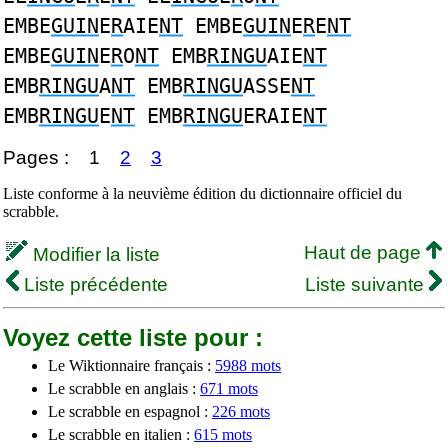
EMBE
GUIN
E
R
AIE
NT
EMBE
GUIN
E
R
E
NT
EMBE
GUIN
E
R
O
NT
EMB
RINGU
AIE
NT
EMB
RINGU
A
NT
EMB
RINGU
ASSE
NT
EMB
RINGU
E
NT
EMB
RINGU
ERAIE
NT
Pages :
1
2
3
Liste conforme à la neuvième édition du dictionnaire officiel du
scrabble.
Haut de page
Modifier la liste
Liste précédente
Liste suivante
Voyez cette liste pour :
Le Wiktionnaire français :
5988 mots
Le scrabble en anglais :
671 mots
Le scrabble en espagnol :
226 mots
Le scrabble en italien :
615 mots