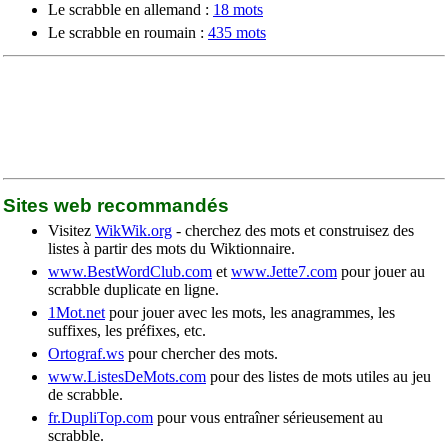
Le scrabble en allemand :
18 mots
Le scrabble en roumain :
435 mots
Sites web recommandés
Visitez
WikWik.org
- cherchez des mots et construisez des
listes à partir des mots du Wiktionnaire.
www.BestWordClub.com
et
www.Jette7.com
pour jouer au
scrabble duplicate en ligne.
1Mot.net
pour jouer avec les mots, les anagrammes, les
suffixes, les préfixes, etc.
Ortograf.ws
pour chercher des mots.
www.ListesDeMots.com
pour des listes de mots utiles au jeu
de scrabble.
fr.DupliTop.com
pour vous entraîner sérieusement au
scrabble.