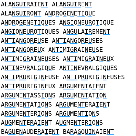
ALA
NGUIR
AIE
NT
ALA
NGUIR
E
NT
ALA
NGUIR
O
NT
A
N
D
R
O
G
E
N
E
TI
Q
U
E
A
N
D
R
O
G
E
N
E
TI
Q
U
ES A
NGI
O
N
E
UR
O
T
IQUE
A
NGI
O
N
E
UR
O
T
IQUES A
NGU
LA
IR
EME
NT
A
NTI
A
NG
O
R
E
U
SE A
NTI
A
NG
O
R
E
U
SES
A
NTI
A
NG
O
R
E
U
X A
NTI
MI
GR
AI
N
E
U
SE
A
NTI
MI
GR
AI
N
E
U
SES A
NTI
MI
GR
AI
N
E
U
X
A
NTIN
EV
R
AL
G
IQ
U
E A
NTIN
EV
R
AL
G
IQ
U
ES
A
NTI
P
RU
RI
G
I
N
EUSE A
NTI
P
RU
RI
G
I
N
EUSES
A
NTI
P
RU
RI
G
I
N
EUX A
RGU
ME
NT
A
I
E
N
T
A
RGU
ME
NT
ASS
I
O
N
S A
RGU
ME
NT
AT
I
O
N
A
RGU
ME
NT
AT
I
O
N
S A
RGU
ME
NT
ERA
I
E
N
T
A
RGU
ME
NT
ER
I
O
N
S A
RGU
ME
NTI
O
N
S
A
UG
ME
NT
E
R
A
I
E
N
T A
UG
ME
NT
E
RI
O
N
S
BA
GU
E
N
AUDE
R
A
I
E
NT
BA
R
A
G
O
UIN
AIE
NT