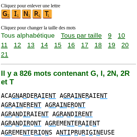
Cliquez pour enlever une lettre
Cliquez pour changer la taille des mots
Tous alphabétique
Tous par taille
9
10
11
12
13
14
15
16
17
18
19
20
21
Il y a 826 mots contenant G, I, 2N, 2R
et T
ACA
GN
A
R
DE
R
A
I
E
NT
A
GR
A
IN
E
R
AIE
NT
A
GR
A
IN
E
R
E
NT
A
GR
A
IN
E
R
O
NT
A
GR
A
N
D
IR
AIE
NT
A
GR
A
N
D
IR
E
NT
A
GR
A
N
D
IR
O
NT
A
GR
EME
NT
E
R
A
I
E
N
T
A
GR
EME
NT
E
RI
O
N
S A
NTI
P
R
U
R
I
G
I
N
EUSE