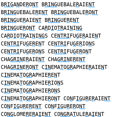
B
RIG
A
N
DE
R
O
NT
B
RING
UEBALE
R
AIE
NT
B
RING
UEBALE
R
E
NT
B
RING
UEBALE
R
O
NT
B
RING
UE
R
AIE
NT
B
RING
UE
R
E
NT
B
RING
UE
R
O
NT
CA
R
D
I
O
TR
AI
N
I
NG
CA
R
D
I
O
TR
AI
N
I
NG
S CE
NTRI
FU
G
E
R
AIE
N
T
CE
NTRI
FU
G
E
R
E
N
T CE
NTRI
FU
G
E
R
IO
N
S
CE
NTRI
FU
G
E
R
O
N
S CE
NTRI
FU
G
E
R
O
N
T
CHA
GRIN
E
R
AIE
NT
CHA
GRIN
E
R
E
NT
CHA
GRIN
E
R
O
NT
C
IN
EMA
T
O
GR
APHIE
R
AIE
N
T
C
IN
EMA
T
O
GR
APHIE
R
E
N
T
C
IN
EMA
T
O
GR
APHIE
R
IO
N
S
C
IN
EMA
T
O
GR
APHIE
R
O
N
S
C
IN
EMA
T
O
GR
APHIE
R
O
N
T CO
N
F
IG
U
R
E
R
AIE
NT
CO
N
F
IG
U
R
E
R
E
NT
CO
N
F
IG
U
R
E
R
O
NT
CO
NG
LOME
R
E
R
A
I
E
NT
CO
NGR
A
T
ULE
R
A
I
E
N
T