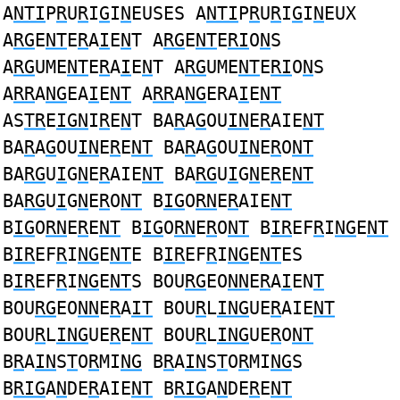
A
NTI
P
R
U
R
I
G
I
N
EUSES A
NTI
P
R
U
R
I
G
I
N
EUX
A
RG
E
NT
E
R
A
I
E
N
T A
RG
E
NT
E
RI
O
N
S
A
RG
UME
NT
E
R
A
I
E
N
T A
RG
UME
NT
E
RI
O
N
S
A
RR
A
NG
EA
I
E
NT
A
RR
A
NG
ERA
I
E
NT
AS
TR
E
IGN
I
R
E
N
T BA
R
A
G
OU
IN
E
R
AIE
NT
BA
R
A
G
OU
IN
E
R
E
NT
BA
R
A
G
OU
IN
E
R
O
NT
BA
RG
U
I
G
N
E
R
AIE
NT
BA
RG
U
I
G
N
E
R
E
NT
BA
RG
U
I
G
N
E
R
O
NT
B
IG
O
RN
E
R
AIE
NT
B
IG
O
RN
E
R
E
NT
B
IG
O
RN
E
R
O
NT
B
IR
EF
R
I
NG
E
NT
B
IR
EF
R
I
NG
E
NT
E B
IR
EF
R
I
NG
E
NT
ES
B
IR
EF
R
I
NG
E
NT
S BOU
RG
EO
NN
E
R
A
I
EN
T
BOU
RG
EO
NN
E
R
A
IT
BOU
R
L
ING
UE
R
AIE
NT
BOU
R
L
ING
UE
R
E
NT
BOU
R
L
ING
UE
R
O
NT
B
R
A
IN
S
T
O
R
MI
NG
B
R
A
IN
S
T
O
R
MI
NG
S
B
RIG
A
N
DE
R
AIE
NT
B
RIG
A
N
DE
R
E
NT