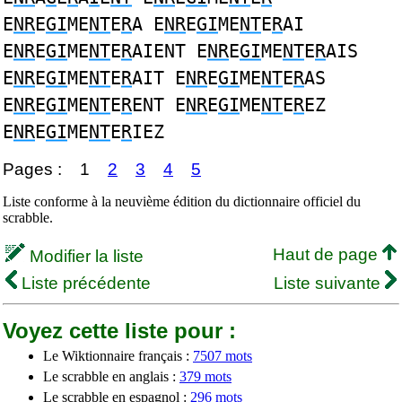
E
NR
E
GI
ME
NT
E
R
A E
NR
E
GI
ME
NT
E
R
AI
E
NR
E
GI
ME
NT
E
R
AIENT E
NR
E
GI
ME
NT
E
R
AIS
E
NR
E
GI
ME
NT
E
R
AIT E
NR
E
GI
ME
NT
E
R
AS
E
NR
E
GI
ME
NT
E
R
ENT E
NR
E
GI
ME
NT
E
R
EZ
E
NR
E
GI
ME
NT
E
R
IEZ
Pages :
1
2
3
4
5
Liste conforme à la neuvième édition du dictionnaire officiel du
scrabble.
Haut de page
Modifier la liste
Liste précédente
Liste suivante
Voyez cette liste pour :
Le Wiktionnaire français :
7507 mots
Le scrabble en anglais :
379 mots
Le scrabble en espagnol :
296 mots