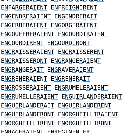
E
N
FA
RG
E
R
A
I
E
NT
E
N
F
R
E
IGN
I
R
EN
T
E
NG
E
N
D
R
E
R
A
I
EN
T
E
NG
E
N
D
R
E
R
A
IT
E
NG
E
R
BE
R
A
I
E
NT
E
NG
O
R
GE
R
A
I
E
NT
E
NG
OUFF
R
E
R
A
I
E
NT
E
NG
OU
R
D
IR
AIE
NT
E
NG
OU
R
D
IR
E
NT
E
NG
OU
R
D
IR
O
NT
E
NGR
A
I
SSE
R
AIE
NT
E
NGR
A
I
SSE
R
E
NT
E
NGR
A
I
SSE
R
O
NT
E
NGR
A
N
GE
R
A
I
EN
T
E
NGR
A
N
GE
R
A
IT
E
NGR
AVE
R
A
I
E
NT
E
NGR
E
N
E
R
A
I
EN
T
E
NGR
E
N
E
R
A
IT
E
NGR
OSSE
R
A
I
E
NT
E
NGR
UMELE
R
A
I
E
NT
E
NGR
UMELLE
R
A
I
E
NT
E
NG
U
IR
LA
N
DE
R
AIEN
T
E
NG
U
IR
LA
N
DE
R
AI
T
E
NG
U
IR
LA
N
DE
R
EN
T
E
NG
U
IR
LA
N
DE
R
ON
T
E
N
O
RG
UE
I
LLI
R
AIE
NT
E
N
O
RG
UE
I
LLI
R
E
NT
E
N
O
RG
UE
I
LLI
R
O
NT
E
NR
A
G
E
R
A
I
E
NT
E
NR
E
GI
ME
NT
E
R