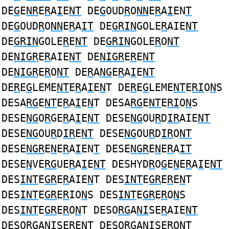
DE
G
E
NR
E
R
A
I
E
NT
DE
G
OUD
R
O
NN
E
R
A
I
EN
T
DE
G
OUD
R
O
NN
E
R
A
IT
DE
GRIN
GOLE
R
AIE
NT
DE
GRIN
GOLE
R
E
NT
DE
GRIN
GOLE
R
O
NT
DE
NIGR
E
R
AIE
NT
DE
NIGR
E
R
E
NT
DE
NIGR
E
R
O
NT
DE
R
A
NG
E
R
A
I
E
NT
DE
R
E
G
LEME
NT
E
R
A
I
E
N
T DE
R
E
G
LEME
NT
E
RI
O
N
S
DESA
RG
E
NT
E
R
A
I
E
N
T DESA
RG
E
NT
E
RI
O
N
S
DESE
NG
O
R
GE
R
A
I
E
NT
DESE
NG
OU
R
D
IR
AIE
NT
DESE
NG
OU
R
D
IR
E
NT
DESE
NG
OU
R
D
IR
O
NT
DESE
NGR
E
N
E
R
A
I
EN
T
DESE
NGR
E
N
E
R
A
IT
DESE
N
VE
RG
UE
R
A
I
E
NT
DESHYD
R
O
G
E
N
E
R
A
I
E
NT
DES
INT
E
GR
E
R
AIE
N
T DES
INT
E
GR
E
R
E
N
T
DES
INT
E
GR
E
R
IO
N
S DES
INT
E
GR
E
R
O
N
S
DES
INT
E
GR
E
R
O
N
T DESO
RG
A
NI
SE
R
AIE
NT
DESO
RG
A
NI
SE
R
E
NT
DESO
RG
A
NI
SE
R
O
NT