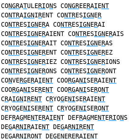
CO
NGR
A
T
ULE
RI
O
N
S CO
NGR
EE
R
A
I
E
NT
CO
NTR
A
IGN
I
R
ENT CO
NTR
ES
IGN
E
R
CO
NTR
ES
IGN
E
R
A CO
NTR
ES
IGN
E
R
AI
CO
NTR
ES
IGN
E
R
AIENT CO
NTR
ES
IGN
E
R
AIS
CO
NTR
ES
IGN
E
R
AIT CO
NTR
ES
IGN
E
R
AS
CO
NTR
ES
IGN
E
R
ENT CO
NTR
ES
IGN
E
R
EZ
CO
NTR
ES
IGN
E
R
IEZ CO
NTR
ES
IGN
E
R
IONS
CO
NTR
ES
IGN
E
R
ONS CO
NTR
ES
IGN
E
R
ONT
CO
N
VE
RG
E
R
A
I
E
NT
COO
RG
A
NI
SE
R
AIE
NT
COO
RG
A
NI
SE
R
E
NT
COO
RG
A
NI
SE
R
O
NT
C
R
A
IGN
I
R
E
NT
C
R
YO
G
E
NI
SE
R
AIE
NT
C
R
YO
G
E
NI
SE
R
E
NT
C
R
YO
G
E
NI
SE
R
O
NT
DEF
R
A
G
ME
NT
E
R
A
I
E
N
T DEF
R
A
G
ME
NT
E
RI
O
N
S
DE
G
A
RNIR
AIE
NT
DE
G
A
RNIR
E
NT
DE
G
A
RNIR
O
NT
DE
G
E
N
E
R
E
R
A
I
E
NT