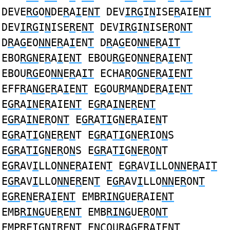
DEVE
RG
O
N
DE
R
A
I
E
NT
DEV
IRG
I
N
ISE
R
AIE
NT
DEV
IRG
I
N
ISE
R
E
NT
DEV
IRG
I
N
ISE
R
O
NT
D
R
A
G
EO
NN
E
R
A
I
EN
T
D
R
A
G
EO
NN
E
R
A
IT
EBO
RGN
E
R
A
I
E
NT
EBOU
RG
EO
NN
E
R
A
I
EN
T
EBOU
RG
EO
NN
E
R
A
IT
ECHA
R
O
GN
E
R
A
I
E
NT
EFF
R
A
NG
E
R
A
I
E
NT
E
G
OU
R
MA
N
DE
R
A
I
E
NT
E
GR
A
IN
E
R
AIE
NT
E
GR
A
IN
E
R
E
NT
E
GR
A
IN
E
R
O
NT
E
GR
A
TI
G
N
E
R
AIE
N
T
E
GR
A
TI
G
N
E
R
E
N
T E
GR
A
TI
G
N
E
R
IO
N
S
E
GR
A
TI
G
N
E
R
O
N
S E
GR
A
TI
G
N
E
R
O
N
T
E
GR
AV
I
LLO
NN
E
R
AIEN
T
E
GR
AV
I
LLO
NN
E
R
AI
T
E
GR
AV
I
LLO
NN
E
R
EN
T
E
GR
AV
I
LLO
NN
E
R
ON
T
E
GR
E
N
E
R
A
I
E
NT
EMB
RING
UE
R
AIE
NT
EMB
RING
UE
R
E
NT
EMB
RING
UE
R
O
NT
EMP
R
E
IGN
I
R
E
NT
E
N
COU
R
A
G
E
R
A
I
E
NT