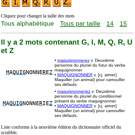
Cliquez pour changer la taille des mots
Tous alphabétique
Tous par taille
14
15
Il y a 2 mots contenant G, I, M, Q, R, U
et Z
•
maquignonnerez
v. Deuxième
personne du pluriel du futur du verbe
maquignonner.
M
A
QUIG
NONNE
R
E
Z
•
MAQUIGNONNER
v. [cj. aimer].
Maquiller (un animal) pour camoufler
ses défauts.
•
maquignonneriez
v. Deuxième
personne du pluriel du conditionnel
présent du verbe maquignonner.
M
A
QUIG
NONNE
R
IE
Z
•
MAQUIGNONNER
v. [cj. aimer].
Maquiller (un animal) pour camoufler
ses défauts.
Liste conforme à la neuvième édition du dictionnaire officiel du
scrabble.