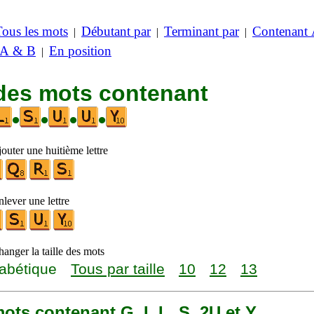
Tous les mots
Débutant par
Terminant par
Contenant
|
|
|
 A & B
En position
|
 des mots contenant
•
•
•
•
outer une huitième lettre
lever une lettre
anger la taille des mots
abétique
Tous par taille
10
12
13
 mots contenant G, I, L, S, 2U et Y