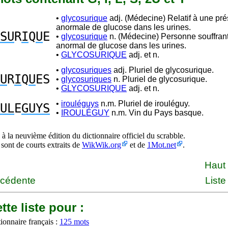
•
glycosurique
adj. (Médecine) Relatif à une pr
anormale de glucose dans les urines.
SU
R
I
Q
U
E
•
glycosurique
n. (Médecine) Personne souffrant
anormal de glucose dans les urines.
•
GLYCOSURIQUE
adj. et n.
•
glycosuriques
adj. Pluriel de glycosurique.
U
R
I
Q
U
ES
•
glycosuriques
n. Pluriel de glycosurique.
•
GLYCOSURIQUE
adj. et n.
•
irouléguys
n.m. Pluriel de irouléguy.
UL
E
GUYS
•
IROULÉGUY
n.m. Vin du Pays basque.
à la neuvième édition du dictionnaire officiel du scrabble.
 sont de courts extraits de
WikWik.org
et de
1Mot.net
.
Haut
écédente
Liste
tte liste pour :
ionnaire français :
125 mots