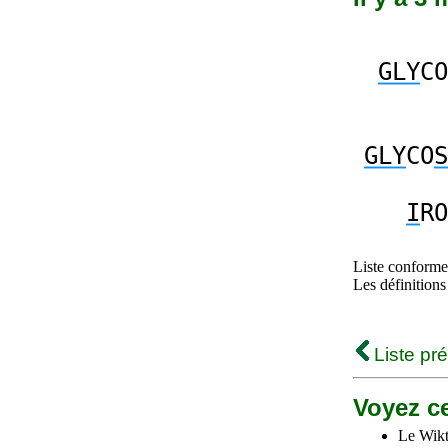
GLY
CO
GLY
CO
S
I
RO
Liste conforme 
Les définitions
Liste pr
Voyez ce
Le Wikt