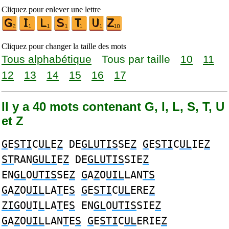
Cliquez pour enlever une lettre
Cliquez pour changer la taille des mots
Tous alphabétique
Tous par taille
10
11
12
13
14
15
16
17
Il y a 40 mots contenant G, I, L, S, T, U
et Z
G
E
STI
C
UL
E
Z
DE
GLUTIS
SE
Z
G
E
STI
C
UL
IE
Z
ST
RAN
GULI
E
Z
DE
GLUTIS
SIE
Z
EN
GL
O
UTIS
SE
Z
G
A
Z
O
UIL
LAN
TS
G
A
Z
O
UIL
LA
T
E
S
G
E
STI
C
UL
ERE
Z
ZIG
O
U
I
L
LA
T
E
S
EN
GL
O
UTIS
SIE
Z
G
A
Z
O
UIL
LAN
T
E
S
G
E
STI
C
UL
ERIE
Z