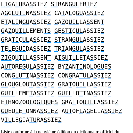
LIG
A
TU
RA
S
SIE
Z
ST
RAN
GUL
ER
I
E
Z
A
G
G
LUTI
NA
S
SIE
Z
CA
T
A
L
O
GU
A
S
S
I
E
Z
E
T
A
LI
N
GU
A
S
SIE
Z
G
A
Z
O
UIL
LA
S
SEN
T
G
A
Z
O
UIL
LEMEN
TS
G
E
STI
C
UL
ASSIE
Z
G
RA
TI
C
UL
A
S
SIE
Z
ST
RAN
GUL
ASS
I
E
Z
T
E
L
E
GUI
DA
S
SIE
Z
T
R
I
AN
GUL
A
S
SIE
Z
ZIG
O
U
I
L
LA
S
SEN
T
A
IGU
I
L
LE
T
A
S
SIE
Z
A
UT
ORE
G
U
L
A
S
S
I
E
Z
BY
Z
AN
TI
NO
L
O
GU
E
S
CON
GLUTI
NA
S
SIE
Z
CON
G
RA
TUL
A
S
S
I
E
Z
GL
O
U
GLOU
T
A
S
S
I
E
Z
G
RA
T
O
UIL
LA
S
SIE
Z
GUIL
LEME
T
A
S
SIE
Z
GUIL
LO
T
INA
S
SIE
Z
E
T
HNO
Z
OO
L
O
GI
Q
U
E
S
G
RA
T
TO
UIL
LA
S
SIE
Z
GU
EU
L
E
T
ONNA
S
S
I
E
Z
A
UT
OF
L
A
G
ELLA
S
S
I
E
Z
V
IL
LE
G
IA
TU
RA
S
SIE
Z
Liste conforme à la neuvième édition du dictionnaire officiel du