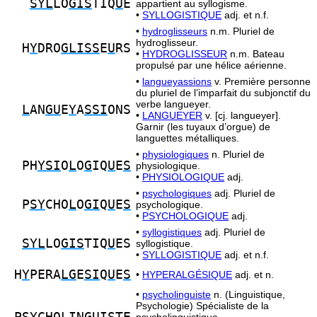
SYL
LO
GIS
TIQ
U
E
appartient au syllogisme.
•
SYLLOGISTIQUE
adj. et n.f.
•
hydroglisseurs
n.m. Pluriel de
hydroglisseur.
H
Y
DRO
GLISS
E
U
RS
•
HYDROGLISSEUR
n.m. Bateau
propulsé par une hélice aérienne.
•
langueyassions
v. Première personne
du pluriel de l’imparfait du subjonctif du
verbe langueyer.
L
AN
GU
E
Y
A
SSI
ONS
•
LANGUEYER
v. [cj. langueyer].
Garnir (les tuyaux d’orgue) de
languettes métalliques.
•
physiologiques
n. Pluriel de
PH
YSI
O
L
O
G
IQ
U
E
S
physiologique.
•
PHYSIOLOGIQUE
adj.
•
psychologiques
adj. Pluriel de
P
SY
CHO
L
O
GI
Q
U
E
S
psychologique.
•
PSYCHOLOGIQUE
adj.
•
syllogistiques
adj. Pluriel de
SYL
LO
GIS
TIQ
U
ES
syllogistique.
•
SYLLOGISTIQUE
adj. et n.f.
H
Y
PERA
LG
E
SI
Q
U
E
S
•
HYPERALGÉSIQUE
adj. et n.
•
psycholinguiste
n. (Linguistique,
Psychologie) Spécialiste de la