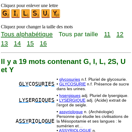
Cliquez pour enlever une lettre
Cliquez pour changer la taille des mots
Tous alphabétique
Tous par taille
11
12
13
14
15
16
Il y a 19 mots contenant G, I, L, 2S, U
et Y
•
glycosuries
n.f. Pluriel de glycosurie.
GLY
CO
SU
R
I
E
S
•
GLYCOSURIE
n.f. Présence de sucre
dans les urines.
•
lysergiques
adj. Pluriel de lysergique.
LYS
ER
GI
Q
U
E
S
•
LYSERGIQUE
adj. (Acide) extrait de
l’ergot de seigle.
•
assyriologue
n. (Archéologie)
Personne qui étudie les civilisations de
A
SSY
R
I
O
L
O
GU
E
la Mésopotamie et ses langues : le
sumérien et…
•
ASSYRIOLOGUE
n.