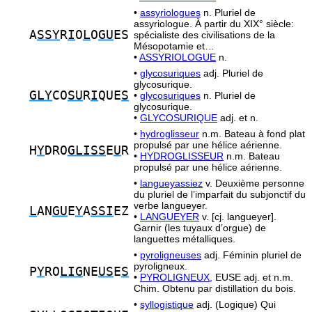
•
assyriologues
n. Pluriel de
assyriologue. À partir du XIX° siècle:
A
SSY
R
I
O
L
O
GU
ES
spécialiste des civilisations de la
Mésopotamie et…
•
ASSYRIOLOGUE
n.
•
glycosuriques
adj. Pluriel de
glycosurique.
GLY
CO
SU
R
I
QUE
S
•
glycosuriques
n. Pluriel de
glycosurique.
•
GLYCOSURIQUE
adj. et n.
•
hydroglisseur
n.m. Bateau à fond plat
propulsé par une hélice aérienne.
H
Y
DRO
GLISS
E
U
R
•
HYDROGLISSEUR
n.m. Bateau
propulsé par une hélice aérienne.
•
langueyassiez
v. Deuxième personne
du pluriel de l’imparfait du subjonctif du
verbe langueyer.
L
AN
GU
E
Y
A
SSI
EZ
•
LANGUEYER
v. [cj. langueyer].
Garnir (les tuyaux d’orgue) de
languettes métalliques.
•
pyroligneuses
adj. Féminin pluriel de
pyroligneux.
P
Y
RO
LIG
NE
US
E
S
•
PYROLIGNEUX,
EUSE adj. et n.m.
Chim. Obtenu par distillation du bois.
•
syllogistique
adj. (Logique) Qui