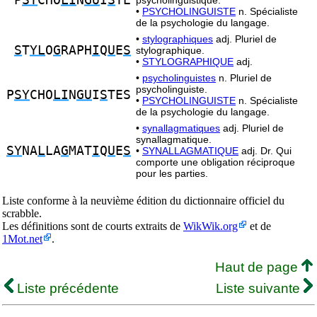
P
SY
CHO
LI
N
GU
I
S
TE
psycholinguistique.
•
PSYCHOLINGUISTE
n. Spécialiste
de la psychologie du langage.
•
stylographiques
adj. Pluriel de
S
T
YL
O
G
RAPH
I
Q
U
E
S
stylographique.
•
STYLOGRAPHIQUE
adj.
•
psycholinguistes
n. Pluriel de
psycholinguiste.
P
SY
CHO
LI
N
GU
I
S
TES
•
PSYCHOLINGUISTE
n. Spécialiste
de la psychologie du langage.
•
synallagmatiques
adj. Pluriel de
synallagmatique.
SY
NA
L
LA
G
MAT
I
Q
U
E
S
•
SYNALLAGMATIQUE
adj. Dr. Qui
comporte une obligation réciproque
pour les parties.
Liste conforme à la neuvième édition du dictionnaire officiel du
scrabble.
Les définitions sont de courts extraits de
WikWik.org
et de
1Mot.net
.
Haut de page
Liste précédente
Liste suivante