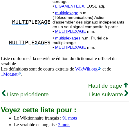
cordage.
•
LIGAMENTEUX,
EUSE adj.
•
multiplexage
n.m.
(Télécommunications) Action
MULTI
PLE
X
A
G
E
d’assembler des signaux indépendants
en un seul signal composite à partir…
•
MULTIPLEXAGE
n.m.
•
multiplexages
n.m. Pluriel de
MULTI
PLE
X
A
G
ES
multiplexage.
•
MULTIPLEXAGE
n.m.
Liste conforme à la neuvième édition du dictionnaire officiel du
scrabble.
Les définitions sont de courts extraits de
WikWik.org
et de
1Mot.net
.
Haut de page
Liste précédente
Liste suivante
Voyez cette liste pour :
Le Wiktionnaire français :
91 mots
Le scrabble en anglais :
2 mots