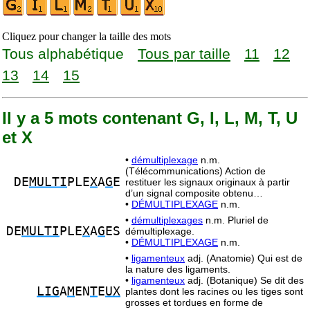
Cliquez pour changer la taille des mots
Tous alphabétique
Tous par taille
11
12
13
14
15
Il y a 5 mots contenant G, I, L, M, T, U
et X
•
démultiplexage
n.m.
(Télécommunications) Action de
DE
MULTI
PLE
X
A
G
E
restituer les signaux originaux à partir
d’un signal composite obtenu…
•
DÉMULTIPLEXAGE
n.m.
•
démultiplexages
n.m. Pluriel de
DE
MULTI
PLE
X
A
G
ES
démultiplexage.
•
DÉMULTIPLEXAGE
n.m.
•
ligamenteux
adj. (Anatomie) Qui est de
la nature des ligaments.
•
ligamenteux
adj. (Botanique) Se dit des
LIG
A
M
EN
T
E
UX
plantes dont les racines ou les tiges sont
grosses et tordues en forme de