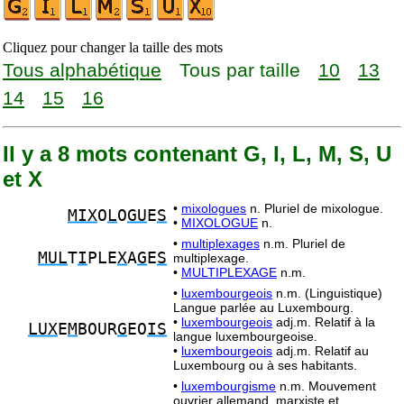
Cliquez pour changer la taille des mots
Tous alphabétique
Tous par taille
10
13
14
15
16
Il y a 8 mots contenant G, I, L, M, S, U
et X
•
mixologues
n. Pluriel de mixologue.
MIX
O
L
O
GU
E
S
•
MIXOLOGUE
n.
•
multiplexages
n.m. Pluriel de
MUL
T
I
PLE
X
A
G
E
S
multiplexage.
•
MULTIPLEXAGE
n.m.
•
luxembourgeois
n.m. (Linguistique)
Langue parlée au Luxembourg.
•
luxembourgeois
adj.m. Relatif à la
LUX
E
M
BOUR
G
EO
IS
langue luxembourgeoise.
•
luxembourgeois
adj.m. Relatif au
Luxembourg ou à ses habitants.
•
luxembourgisme
n.m. Mouvement
ouvrier allemand, marxiste et