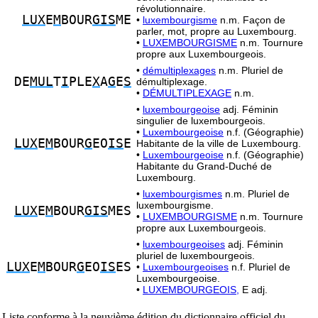
révolutionnaire.
LUX
E
M
BOUR
GIS
ME
•
luxembourgisme
n.m. Façon de
parler, mot, propre au Luxembourg.
•
LUXEMBOURGISME
n.m. Tournure
propre aux Luxembourgeois.
•
démultiplexages
n.m. Pluriel de
DE
MUL
T
I
PLE
X
A
G
E
S
démultiplexage.
•
DÉMULTIPLEXAGE
n.m.
•
luxembourgeoise
adj. Féminin
singulier de luxembourgeois.
•
Luxembourgeoise
n.f. (Géographie)
LUX
E
M
BOUR
G
EO
IS
E
Habitante de la ville de Luxembourg.
•
Luxembourgeoise
n.f. (Géographie)
Habitante du Grand-Duché de
Luxembourg.
•
luxembourgismes
n.m. Pluriel de
luxembourgisme.
LUX
E
M
BOUR
GIS
MES
•
LUXEMBOURGISME
n.m. Tournure
propre aux Luxembourgeois.
•
luxembourgeoises
adj. Féminin
pluriel de luxembourgeois.
LUX
E
M
BOUR
G
EO
IS
ES
•
Luxembourgeoises
n.f. Pluriel de
Luxembourgeoise.
•
LUXEMBOURGEOIS,
E adj.
Liste conforme à la neuvième édition du dictionnaire officiel du