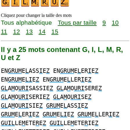
Cliquez pour changer la taille des mots
Tous alphabétique
Tous par taille
9
10
11
12
13
14
15
Il y a 25 mots contenant G, I, L, M, R,
U et Z
EN
GRUM
E
L
ASS
I
E
Z
EN
GRUM
E
L
ER
I
E
Z
EN
GRUM
E
LI
E
Z
EN
GRUM
E
L
LER
I
E
Z
GL
A
M
O
URI
SASSIE
Z
GL
A
M
O
URI
SERE
Z
GL
A
M
O
URI
SERIE
Z
GL
A
M
O
URI
SE
Z
GL
A
M
O
URI
SIE
Z
GRUM
E
L
ASS
I
E
Z
GRUM
E
L
ER
I
E
Z
GRUM
E
LI
E
Z
GRUM
E
L
LER
I
E
Z
GUIL
LE
M
ETE
R
E
Z
GUIL
LE
M
ETE
R
IE
Z