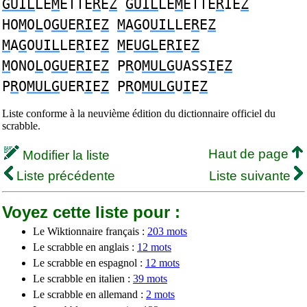
GUIL
LE
M
ETTE
R
E
Z
GUIL
LE
M
ETTE
R
IE
Z
HO
M
O
L
O
GU
E
RI
E
Z
M
A
G
O
UIL
LE
R
E
Z
M
A
G
O
UIL
LE
R
IE
Z
M
E
UGL
E
RI
E
Z
M
ONO
L
O
GU
E
RI
E
Z
P
R
O
MULG
UASS
I
E
Z
P
R
O
MULG
UER
I
E
Z
P
R
O
MULG
U
I
E
Z
Liste conforme à la neuvième édition du dictionnaire officiel du
scrabble.
Haut de page
Modifier la liste
Liste précédente
Liste suivante
Voyez cette liste pour :
Le Wiktionnaire français :
203 mots
Le scrabble en anglais :
12 mots
Le scrabble en espagnol :
12 mots
Le scrabble en italien :
39 mots
Le scrabble en allemand :
2 mots