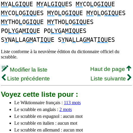
MY
A
LGIQU
E
MY
A
LGIQU
ES
MY
CO
L
O
GIQU
E
MY
CO
L
O
GIQU
ES
MY
O
L
O
GIQU
E
MY
O
L
O
GIQU
ES
MY
THO
L
O
GIQU
E
MY
THO
L
O
GIQU
ES
PO
LYG
A
MIQU
E PO
LYG
A
MIQU
ES
S
Y
NA
L
LA
GM
AT
IQU
E S
Y
NA
L
LA
GM
AT
IQU
ES
Liste conforme à la neuvième édition du dictionnaire officiel du
scrabble.
Haut de page
Modifier la liste
Liste précédente
Liste suivante
Voyez cette liste pour :
Le Wiktionnaire français :
113 mots
Le scrabble en anglais :
2 mots
Le scrabble en espagnol : aucun mot
Le scrabble en italien : aucun mot
Le scrabble en allemand : aucun mot