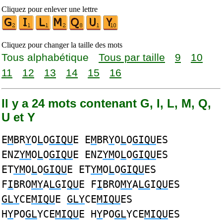
Cliquez pour enlever une lettre
Cliquez pour changer la taille des mots
Tous alphabétique
Tous par taille
9
10
11
12
13
14
15
16
Il y a 24 mots contenant G, I, L, M, Q,
U et Y
E
M
BR
Y
O
L
O
GIQU
E E
M
BR
Y
O
L
O
GIQU
ES
ENZ
YM
O
L
O
GIQU
E ENZ
YM
O
L
O
GIQU
ES
ET
YM
O
L
O
GIQU
E ET
YM
O
L
O
GIQU
ES
F
I
BRO
MY
A
LG
I
QU
E F
I
BRO
MY
A
LG
I
QU
ES
GLY
CE
MIQU
E
GLY
CE
MIQU
ES
H
Y
PO
GL
YCE
MIQU
E H
Y
PO
GL
YCE
MIQU
ES