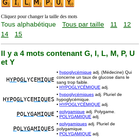
Cliquez pour changer la taille des mots
Tous alphabétique
Tous par taille
11
12
14
15
Il y a 4 mots contenant G, I, L, M, P, U
et Y
•
hypoglycémique
adj. (Médecine) Qui
concerne un taux de glucose dans le
H
YP
O
GL
YCE
MI
Q
U
E
sang trop faible.
•
HYPOGLYCÉMIQUE
adj.
•
hypoglycémiques
adj. Pluriel de
H
YP
O
GL
YCE
MI
Q
U
ES
hypoglycémique.
•
HYPOGLYCÉMIQUE
adj.
•
polygamique
adj. Polygame.
P
O
LYG
A
MI
Q
U
E
•
POLYGAMIQUE
adj.
•
polygamiques
adj. Pluriel de
P
O
LYG
A
MI
Q
U
ES
polygamique.
•
POLYGAMIQUE
adj.