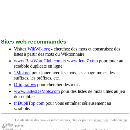
Sites web recommandés
Visitez
WikWik.org
- cherchez des mots et construisez des
listes à partir des mots du Wiktionnaire.
www.BestWordClub.com
et
www.Jette7.com
pour jouer au
scrabble duplicate en ligne.
1Mot.net
pour jouer avec les mots, les anagrammes, les
suffixes, les préfixes, etc.
Ortograf.ws
pour chercher des mots.
www.ListesDeMots.com
pour des listes de mots utiles au jeu
de scrabble.
fr.DupliTop.com
pour vous entraîner sérieusement au
scrabble.
Ce site utilise des cookies informatiques, cliquez pour en
savoir plus
. Politique
vie
privée
.