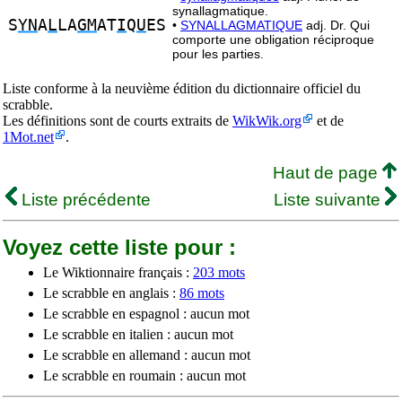
synallagmatique.
S
YN
A
L
LA
GM
AT
I
Q
U
ES
•
SYNALLAGMATIQUE
adj. Dr. Qui
comporte une obligation réciproque
pour les parties.
Liste conforme à la neuvième édition du dictionnaire officiel du
scrabble.
Les définitions sont de courts extraits de
WikWik.org
et de
1Mot.net
.
Haut de page
Liste précédente
Liste suivante
Voyez cette liste pour :
Le Wiktionnaire français :
203 mots
Le scrabble en anglais :
86 mots
Le scrabble en espagnol : aucun mot
Le scrabble en italien : aucun mot
Le scrabble en allemand : aucun mot
Le scrabble en roumain : aucun mot