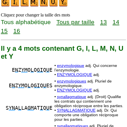
Cliquez pour changer la taille des mots
Tous alphabétique
Tous par taille
13
14
15
16
Il y a 4 mots contenant G, I, L, M, N, U
et Y
•
enzymologique
adj. Qui concerne
E
N
Z
YM
O
L
O
GI
Q
U
E
l’enzymologie.
•
ENZYMOLOGIQUE
adj.
•
enzymologiques
adj. Pluriel de
E
N
Z
YM
O
L
O
GI
Q
U
ES
enzymologique.
•
ENZYMOLOGIQUE
adj.
•
synallagmatique
adj. (Droit) Qualifie
les contrats qui contiennent une
obligation réciproque entre les parties.
S
YN
A
L
LA
GM
AT
I
Q
U
E
•
SYNALLAGMATIQUE
adj. Dr. Qui
comporte une obligation réciproque
pour les parties.
•
synallagmatiques
adj. Pluriel de