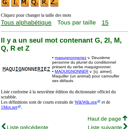
Cliquez pour changer la taille des mots
Tous alphabétique
Tous par taille
15
Il y a un seul mot contenant G, 2I, M,
Q, R et Z
•
maquignonneriez
v. Deuxième
personne du pluriel du conditionnel
présent du verbe maquignonner.
M
A
Q
U
IG
NONNE
RI
E
Z
•
MAQUIGNONNER
v. [cj. aimer].
Maquiller (un animal) pour camoufler
ses défauts.
Liste conforme à la neuvième édition du dictionnaire officiel du
scrabble.
Les définitions sont de courts extraits de
WikWik.org
et de
1Mot.net
.
Haut de page
Liste précédente
Liste suivante