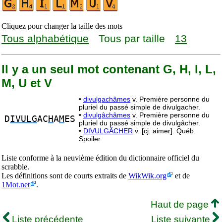
Cliquez pour changer la taille des mots
Tous alphabétique
Tous par taille
13
Il y a un seul mot contenant G, H, I, L,
M, U et V
•
divulgachâmes
v. Première personne du
pluriel du passé simple de divulgacher.
•
divulgâchâmes
v. Première personne du
D
IVULG
AC
H
A
M
ES
pluriel du passé simple de divulgâcher.
•
DIVULGÂCHER
v. [cj. aimer]. Québ.
Spoiler.
Liste conforme à la neuvième édition du dictionnaire officiel du
scrabble.
Les définitions sont de courts extraits de
WikWik.org
et de
1Mot.net
.
Haut de page
Liste précédente
Liste suivante