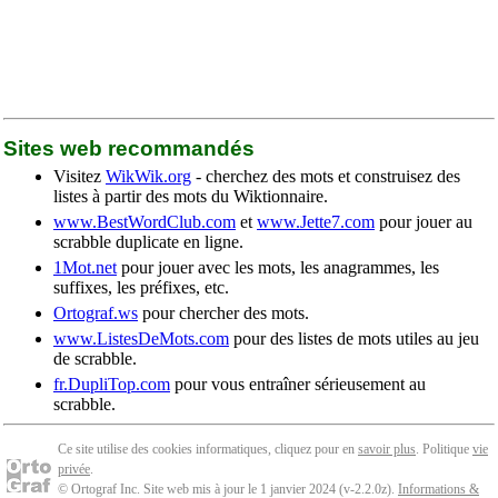
Sites web recommandés
Visitez
WikWik.org
- cherchez des mots et construisez des
listes à partir des mots du Wiktionnaire.
www.BestWordClub.com
et
www.Jette7.com
pour jouer au
scrabble duplicate en ligne.
1Mot.net
pour jouer avec les mots, les anagrammes, les
suffixes, les préfixes, etc.
Ortograf.ws
pour chercher des mots.
www.ListesDeMots.com
pour des listes de mots utiles au jeu
de scrabble.
fr.DupliTop.com
pour vous entraîner sérieusement au
scrabble.
Ce site utilise des cookies informatiques, cliquez pour en
savoir plus
. Politique
vie
privée
.
© Ortograf Inc. Site web mis à jour le 1 janvier 2024 (v-2.2.0
z
).
Informations &