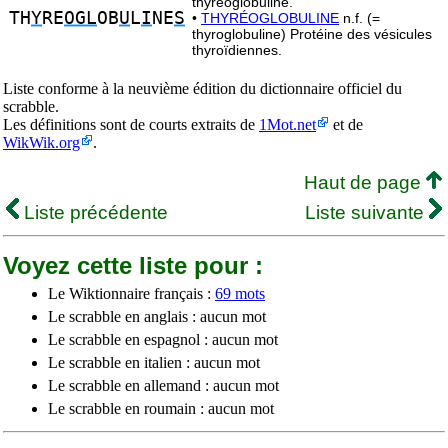
thyréoglobuline.
TH
Y
RE
OGL
OB
U
L
I
NE
S
•
THYRÉOGLOBULINE
n.f. (=
thyroglobuline) Protéine des vésicules
thyroïdiennes.
Liste conforme à la neuvième édition du dictionnaire officiel du
scrabble.
Les définitions sont de courts extraits de
1Mot.net
et de
WikWik.org
.
Haut de page
Liste précédente
Liste suivante
Voyez cette liste pour :
Le Wiktionnaire français :
69 mots
Le scrabble en anglais : aucun mot
Le scrabble en espagnol : aucun mot
Le scrabble en italien : aucun mot
Le scrabble en allemand : aucun mot
Le scrabble en roumain : aucun mot