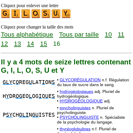
Cliquez pour enlever une lettre
Cliquez pour changer la taille des mots
Tous alphabétique
Tous par taille
10
11
12
13
14
15
16
Il y a 4 mots de seize lettres contenant
G, I, L, O, S, U et Y
•
GLYCORÉGULATION
n.f. Régulation
GLY
C
O
REG
U
LAT
I
ON
S
du taux de sucre dans le sang.
•
hydrogéologiques
adj. Pluriel de
H
Y
DR
OG
EO
L
OG
I
Q
U
E
S
hydrogéologique.
•
HYDROGÉOLOGIQUE
adj.
•
psycholinguistes
n. Pluriel de
psycholinguiste.
P
SY
CH
OLI
N
GU
ISTES
•
PSYCHOLINGUISTE
n. Spécialiste
de la psychologie du langage.
•
thyréoglobulines
n.f. Pluriel de