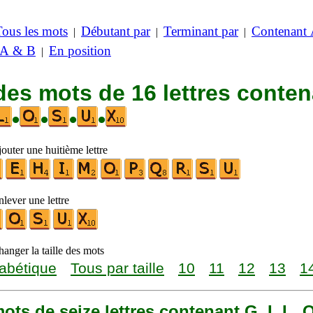
Tous les mots
Débutant par
Terminant par
Contenant
|
|
|
 A & B
En position
|
des mots de 16 lettres conte
•
•
•
•
outer une huitième lettre
lever une lettre
anger la taille des mots
abétique
Tous par taille
10
11
12
13
1
 mots de seize lettres contenant G, I, L, O