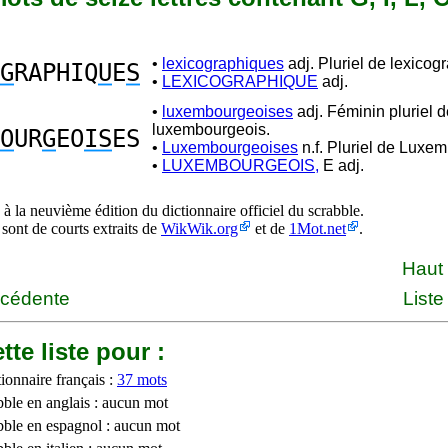
•
lexicographiques
adj. Pluriel de lexicog
G
RAPHIQ
U
E
S
•
LEXICOGRAPHIQUE
adj.
•
luxembourgeoises
adj. Féminin pluriel d
luxembourgeois.
O
UR
G
EO
IS
ES
•
Luxembourgeoises
n.f. Pluriel de Luxe
•
LUXEMBOURGEOIS,
E adj.
à la neuvième édition du dictionnaire officiel du scrabble.
 sont de courts extraits de
WikWik.org
et de
1Mot.net
.
Haut
écédente
Liste
tte liste pour :
ionnaire français :
37 mots
bble en anglais : aucun mot
bble en espagnol : aucun mot