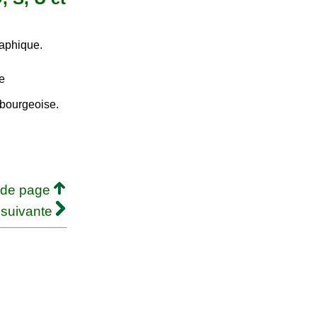
raphique.
e
mbourgeoise.
 de page
 suivante