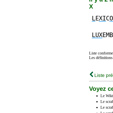
X
L
E
XI
C
O
LUX
EMB
Liste conforme 
Les définitions
Liste pr
Voyez ce
Le Wikt
Le scra
Le scra