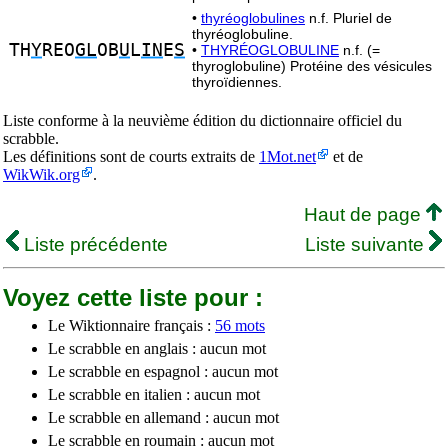
•
thyréoglobulines
n.f. Pluriel de
thyréoglobuline.
TH
Y
REO
GL
OB
U
L
IN
E
S
•
THYRÉOGLOBULINE
n.f. (=
thyroglobuline) Protéine des vésicules
thyroïdiennes.
Liste conforme à la neuvième édition du dictionnaire officiel du
scrabble.
Les définitions sont de courts extraits de
1Mot.net
et de
WikWik.org
.
Haut de page
Liste précédente
Liste suivante
Voyez cette liste pour :
Le Wiktionnaire français :
56 mots
Le scrabble en anglais : aucun mot
Le scrabble en espagnol : aucun mot
Le scrabble en italien : aucun mot
Le scrabble en allemand : aucun mot
Le scrabble en roumain : aucun mot