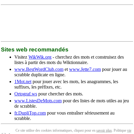
Sites web recommandés
Visitez
WikWik.org
- cherchez des mots et construisez des
listes à partir des mots du Wiktionnaire.
www.BestWordClub.com
et
www.Jette7.com
pour jouer au
scrabble duplicate en ligne.
1Mot.net
pour jouer avec les mots, les anagrammes, les
suffixes, les préfixes, etc.
Ortograf.ws
pour chercher des mots.
www.ListesDeMots.com
pour des listes de mots utiles au jeu
de scrabble.
fr.DupliTop.com
pour vous entraîner sérieusement au
scrabble.
Ce site utilise des cookies informatiques, cliquez pour en
savoir plus
. Politique
vie