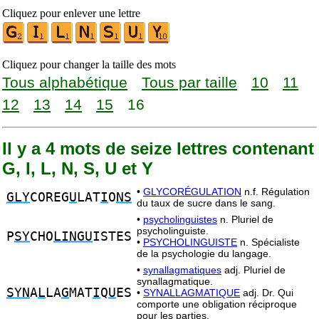
Cliquez pour enlever une lettre
Cliquez pour changer la taille des mots
Tous alphabétique
Tous par taille
10
11
12
13
14
15
16
Il y a 4 mots de seize lettres contenant
G, I, L, N, S, U et Y
•
GLYCORÉGULATION
n.f. Régulation
GLY
COREG
U
LAT
I
O
NS
du taux de sucre dans le sang.
•
psycholinguistes
n. Pluriel de
psycholinguiste.
P
SY
CHO
LINGU
ISTES
•
PSYCHOLINGUISTE
n. Spécialiste
de la psychologie du langage.
•
synallagmatiques
adj. Pluriel de
synallagmatique.
SYN
A
L
LA
G
MAT
I
Q
U
ES
•
SYNALLAGMATIQUE
adj. Dr. Qui
comporte une obligation réciproque
pour les parties.