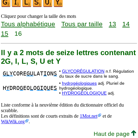
Cliquez pour changer la taille des mots
Tous alphabétique
Tous par taille
13
14
15
16
Il y a 2 mots de seize lettres contenant
2G, I, L, S, U et Y
•
GLYCORÉGULATION
n.f. Régulation
GLY
CORE
GU
LAT
I
ON
S
du taux de sucre dans le sang.
•
hydrogéologiques
adj. Pluriel de
H
Y
DRO
G
EO
L
O
GI
Q
U
E
S
hydrogéologique.
•
HYDROGÉOLOGIQUE
adj.
Liste conforme à la neuvième édition du dictionnaire officiel du
scrabble.
Les définitions sont de courts extraits de
1Mot.net
et de
WikWik.org
.
Haut de page