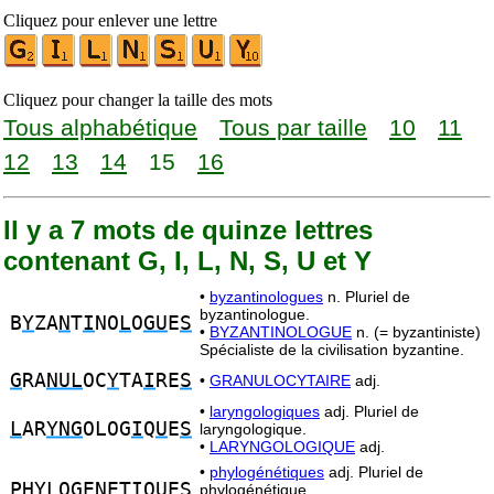
Cliquez pour enlever une lettre
Cliquez pour changer la taille des mots
Tous alphabétique
Tous par taille
10
11
12
13
14
15
16
Il y a 7 mots de quinze lettres
contenant G, I, L, N, S, U et Y
•
byzantinologues
n. Pluriel de
byzantinologue.
B
Y
ZA
N
T
I
NO
L
O
GU
E
S
•
BYZANTINOLOGUE
n. (= byzantiniste)
Spécialiste de la civilisation byzantine.
G
RA
NUL
OC
Y
TA
I
RE
S
•
GRANULOCYTAIRE
adj.
•
laryngologiques
adj. Pluriel de
L
AR
YNG
OLOG
I
Q
U
E
S
laryngologique.
•
LARYNGOLOGIQUE
adj.
•
phylogénétiques
adj. Pluriel de
PH
YL
O
G
E
N
ET
I
Q
U
E
S
phylogénétique.