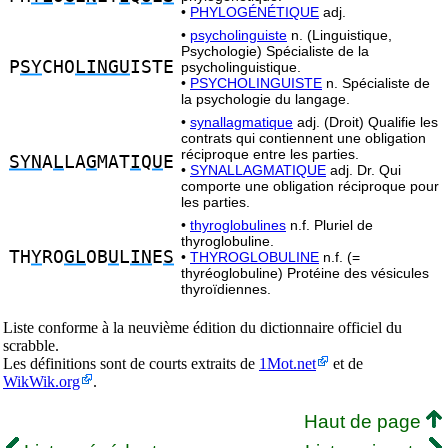
•
PHYLOGÉNÉTIQUE
adj.
•
psycholinguiste
n. (Linguistique,
Psychologie) Spécialiste de la
P
SY
CHO
LINGU
ISTE
psycholinguistique.
•
PSYCHOLINGUISTE
n. Spécialiste de
la psychologie du langage.
•
synallagmatique
adj. (Droit) Qualifie les
contrats qui contiennent une obligation
réciproque entre les parties.
SYN
A
L
LA
G
MAT
I
Q
U
E
•
SYNALLAGMATIQUE
adj. Dr. Qui
comporte une obligation réciproque pour
les parties.
•
thyroglobulines
n.f. Pluriel de
thyroglobuline.
TH
Y
RO
GL
OB
U
L
IN
E
S
•
THYROGLOBULINE
n.f. (=
thyréoglobuline) Protéine des vésicules
thyroïdiennes.
Liste conforme à la neuvième édition du dictionnaire officiel du
scrabble.
Les définitions sont de courts extraits de
1Mot.net
et de
WikWik.org
.
Haut de page