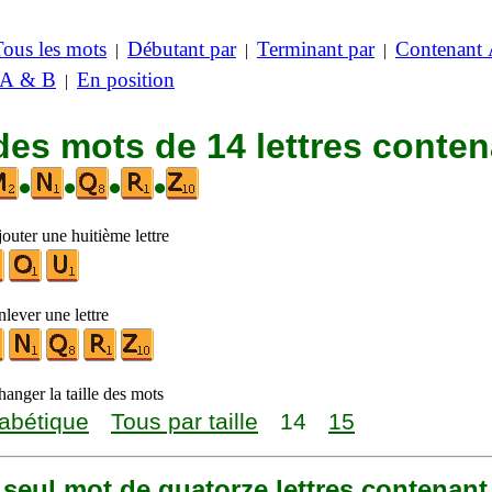
Tous les mots
Débutant par
Terminant par
Contenant
|
|
|
 A & B
En position
|
des mots de 14 lettres conte
•
•
•
•
outer une huitième lettre
lever une lettre
anger la taille des mots
abétique
Tous par taille
14
15
n seul mot de quatorze lettres contenant 