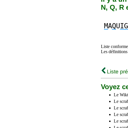
N, Q, R 
M
A
Q
U
IG
Liste conforme 
Les définitions
Liste pr
Voyez ce
Le Wikt
Le scra
Le scra
Le scrab
Le scra
Le scra