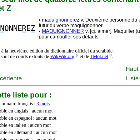
et Z
•
maquignonnerez
v. Deuxième personne du p
futur du verbe maquignonner.
N
ONNE
R
E
Z
•
MAQUIGNONNER
v. [cj. aimer]. Maquiller (
pour camoufler ses défauts.
à la neuvième édition du dictionnaire officiel du scrabble.
 sont de courts extraits de
WikWik.org
et de
1Mot.net
.
Haut
écédente
Liste
tte liste pour :
ionnaire français :
3 mots
bble en anglais : aucun mot
bble en espagnol : aucun mot
ble en italien : aucun mot
bble en allemand : aucun mot
bble en roumain : aucun mot