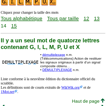
Cliquez pour changer la taille des mots
Tous alphabétique
Tous par taille
12
13
14
15
Il y a un seul mot de quatorze lettres
contenant G, I, L, M, P, U et X
•
démultiplexage
n.m.
(Télécommunications) Action de restituer
DE
MUL
T
IP
LE
X
A
G
E
les signaux originaux à partir d’un signal
composite obtenu…
•
DÉMULTIPLEXAGE
n.m.
Liste conforme à la neuvième édition du dictionnaire officiel du
scrabble.
Les définitions sont de courts extraits de
WikWik.org
et de
1Mot.net
.
Haut de page