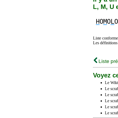
L, M, U 
H
O
M
O
L
O
Liste conforme 
Les définitions
Liste pr
Voyez ce
Le Wikt
Le scra
Le scra
Le scrab
Le scra
Le scra