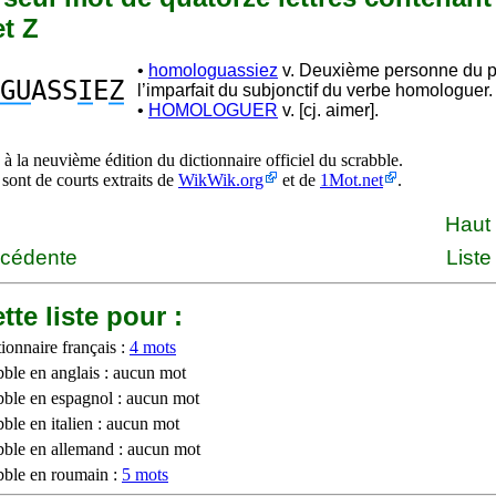
et Z
•
homologuassiez
v. Deuxième personne du pl
GU
ASS
I
E
Z
l’imparfait du subjonctif du verbe homologuer.
•
HOMOLOGUER
v. [cj. aimer].
à la neuvième édition du dictionnaire officiel du scrabble.
 sont de courts extraits de
WikWik.org
et de
1Mot.net
.
Haut
écédente
Liste
tte liste pour :
ionnaire français :
4 mots
bble en anglais : aucun mot
bble en espagnol : aucun mot
ble en italien : aucun mot
bble en allemand : aucun mot
bble en roumain :
5 mots