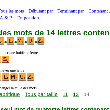
Tous les mots
Débutant par
Terminant par
Contenant
|
|
|
 A & B
En position
|
des mots de 14 lettres conte
•
•
•
•
outer une huitième lettre
lever une lettre
anger la taille des mots
abétique
Tous par taille
11
13
14
n seul mot de quatorze lettres contenant 