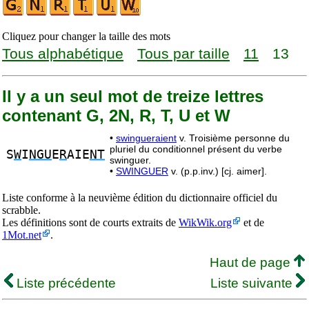
Cliquez pour changer la taille des mots
Tous alphabétique
Tous par taille
11
13
Il y a un seul mot de treize lettres
contenant G, 2N, R, T, U et W
•
swingueraient
v. Troisième personne du
pluriel du conditionnel présent du verbe
S
W
I
NGU
E
R
AIE
NT
swinguer.
•
SWINGUER
v. (p.p.inv.) [cj. aimer].
Liste conforme à la neuvième édition du dictionnaire officiel du
scrabble.
Les définitions sont de courts extraits de
WikWik.org
et de
1Mot.net
.
Haut de page
Liste précédente
Liste suivante