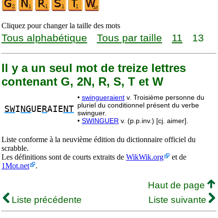
Cliquez pour changer la taille des mots
Tous alphabétique
Tous par taille
11
13
Il y a un seul mot de treize lettres
contenant G, 2N, R, S, T et W
•
swingueraient
v. Troisième personne du
pluriel du conditionnel présent du verbe
SW
I
NG
UE
R
AIE
NT
swinguer.
•
SWINGUER
v. (p.p.inv.) [cj. aimer].
Liste conforme à la neuvième édition du dictionnaire officiel du
scrabble.
Les définitions sont de courts extraits de
WikWik.org
et de
1Mot.net
.
Haut de page
Liste précédente
Liste suivante