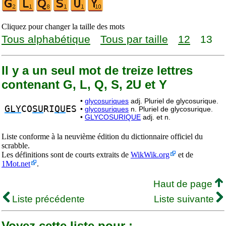
Cliquez pour changer la taille des mots
Tous alphabétique
Tous par taille
12
13
Il y a un seul mot de treize lettres
contenant G, L, Q, S, 2U et Y
•
glycosuriques
adj. Pluriel de glycosurique.
GLY
CO
SU
RI
QU
ES
•
glycosuriques
n. Pluriel de glycosurique.
•
GLYCOSURIQUE
adj. et n.
Liste conforme à la neuvième édition du dictionnaire officiel du
scrabble.
Les définitions sont de courts extraits de
WikWik.org
et de
1Mot.net
.
Haut de page
Liste précédente
Liste suivante
Voyez cette liste pour :