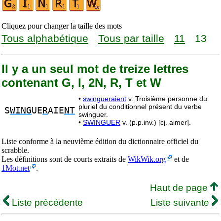
Cliquez pour changer la taille des mots
Tous alphabétique
Tous par taille
11
13
Il y a un seul mot de treize lettres
contenant G, I, 2N, R, T et W
•
swingueraient
v. Troisième personne du
pluriel du conditionnel présent du verbe
S
WING
UE
R
AIE
NT
swinguer.
•
SWINGUER
v. (p.p.inv.) [cj. aimer].
Liste conforme à la neuvième édition du dictionnaire officiel du
scrabble.
Les définitions sont de courts extraits de
WikWik.org
et de
1Mot.net
.
Haut de page
Liste précédente
Liste suivante