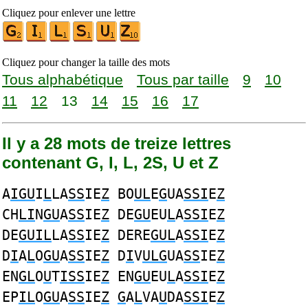
Cliquez pour enlever une lettre
Cliquez pour changer la taille des mots
Tous alphabétique
Tous par taille
9
10
11
12
13
14
15
16
17
Il y a 28 mots de treize lettres
contenant G, I, L, 2S, U et Z
A
IGU
I
L
LA
SS
IE
Z
BO
UL
E
G
UA
SSI
E
Z
CH
LI
N
GU
A
SS
IE
Z
DE
GU
EU
L
A
SSI
E
Z
DE
GUIL
LA
SS
IE
Z
DERE
GUL
A
SSI
E
Z
D
I
A
L
O
GU
A
SS
IE
Z
D
I
V
ULG
UA
SS
IE
Z
EN
GL
O
U
T
ISS
IE
Z
EN
GU
EU
L
A
SSI
E
Z
EP
IL
O
GU
A
SS
IE
Z
G
A
L
VA
U
DA
SSI
E
Z