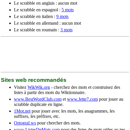
Le scrabble en anglais : aucun mot
Le scrabble en espagnol :
5 mots
Le scrabble en italien :
9 mots
Le scrabble en allemand : aucun mot
Le scrabble en roumain :
3 mots
Sites web recommandés
Visitez
WikWik.org
- cherchez des mots et construisez des
listes à partir des mots du Wiktionnaire.
www.BestWordClub.com
et
www.Jette7.com
pour jouer au
scrabble duplicate en ligne.
1Mot.net
pour jouer avec les mots, les anagrammes, les
suffixes, les préfixes, etc.
Ortograf.ws
pour chercher des mots.
www.ListesDeMots.com
pour des listes de mots utiles au jeu