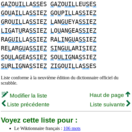
G
A
Z
O
UIL
LA
SS
ES
G
A
Z
O
UIL
LEU
S
E
S
G
O
U
A
IL
LA
SS
IE
Z
G
O
U
P
IL
LA
SS
IE
Z
G
RO
UIL
LA
SS
IE
Z
L
AN
GU
EYA
SSI
E
Z
LIG
AT
U
RA
SS
IE
Z
L
O
U
AN
G
EA
SSI
E
Z
RA
GUIL
LA
SS
IE
Z
RA
LI
N
GU
A
SS
IE
Z
RE
L
AR
GU
A
SSI
E
Z
SI
N
GUL
ARI
S
IE
Z
S
O
UL
A
G
EA
S
S
I
E
Z
S
O
ULIG
NA
S
SIE
Z
SU
R
LIG
NA
S
SIE
Z
ZIG
O
U
I
L
LA
SS
ES
Liste conforme à la neuvième édition du dictionnaire officiel du
scrabble.
Haut de page
Modifier la liste
Liste précédente
Liste suivante
Voyez cette liste pour :
Le Wiktionnaire français :
106 mots