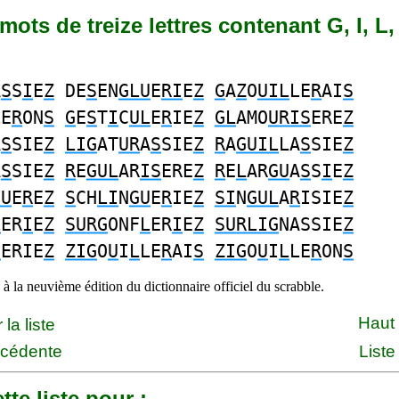
1 mots de treize lettres contenant G, I, L,
A
S
S
I
E
Z
DE
S
EN
GLU
E
RI
E
Z
G
A
Z
O
UIL
LE
R
AI
S
LE
R
ON
S
G
E
S
T
I
C
UL
E
R
IE
Z
GL
AMO
URIS
ERE
Z
A
S
SIE
Z
LIG
AT
UR
A
S
SIE
Z
R
A
GUIL
LA
S
SIE
Z
A
S
SIE
Z
R
E
GUL
AR
IS
ERE
Z
R
E
L
AR
GU
A
S
S
I
E
Z
GU
E
R
E
Z
S
CH
LI
N
GU
E
R
IE
Z
SI
N
GUL
A
R
ISIE
Z
L
ER
I
E
Z
SURG
ONF
L
ER
I
E
Z
SURLIG
NASSIE
Z
S
ERIE
Z
ZIG
O
U
I
L
LE
R
AI
S
ZIG
O
U
I
L
LE
R
ON
S
à la neuvième édition du dictionnaire officiel du scrabble.
Haut
la liste
écédente
Liste
tte liste pour :