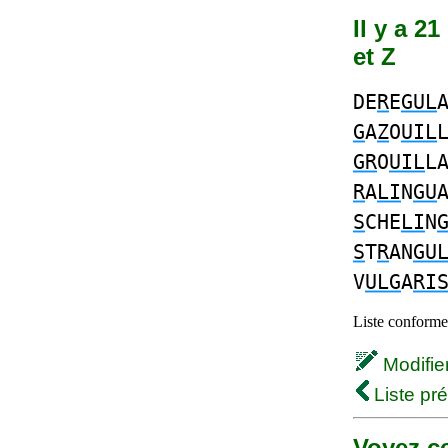
Il y a 2
et Z
DE
R
E
GUL
G
A
Z
O
UIL
GR
O
UIL
L
R
A
LI
N
GU
S
CHE
LI
N
S
T
R
AN
GU
V
ULG
A
RI
Liste conforme 
Modifier 
Liste pr
Voyez ce