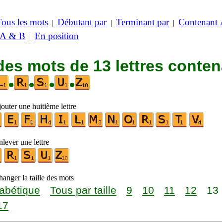
Tous les mots
Débutant par
Terminant par
Contenant
|
|
|
 A & B
En position
|
des mots de 13 lettres conte
•
•
•
•
outer une huitième lettre
lever une lettre
anger la taille des mots
abétique
Tous par taille
9
10
11
12
13
17