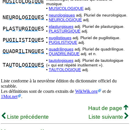
M
USI
CO
L
O
G
I
QU
E
musique.
•
MUSICOLOGIQUE
adj.
•
neurologiques
adj. Pluriel de neurologique.
NE
U
RO
L
O
GIQU
E
S
•
NEUROLOGIQUE
adj.
•
plasturgiques
adj. Pluriel de plasturgique.
P
L
A
S
T
U
R
GIQU
ES
•
PLASTURGIQUE
adj.
•
pugilistiques
adj. Pluriel de pugilistique.
P
UGIL
I
S
TI
QU
ES
•
PUGILISTIQUE
adj.
•
quadrilingues
adj. Pluriel de quadrilingue.
QU
ADR
IL
IN
GU
E
S
•
QUADRILINGUE
adj. et n.
•
tautologiques
adj. Pluriel de tautologique
TA
U
TO
L
O
GIQU
E
S
(« qui est répété inutilement »).
•
TAUTOLOGIQUE
adj.
Liste conforme à la neuvième édition du dictionnaire officiel du
scrabble.
Les définitions sont de courts extraits de
WikWik.org
et de
1Mot.net
.
Haut de page
Liste précédente
Liste suivante