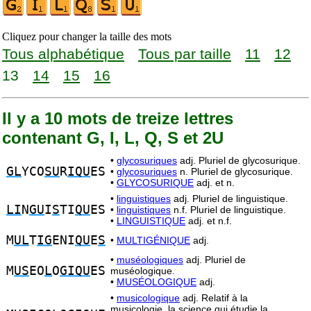
Cliquez pour changer la taille des mots
Tous alphabétique
Tous par taille
11
12
13
14
15
16
Il y a 10 mots de treize lettres
contenant G, I, L, Q, S et 2U
•
glycosuriques
adj. Pluriel de glycosurique.
GL
YCO
SU
R
IQU
ES
•
glycosuriques
n. Pluriel de glycosurique.
•
GLYCOSURIQUE
adj. et n.
•
linguistiques
adj. Pluriel de linguistique.
LI
N
GU
I
S
TI
QU
ES
•
linguistiques
n.f. Pluriel de linguistique.
•
LINGUISTIQUE
adj. et n.f.
M
UL
T
IG
ENI
QU
E
S
•
MULTIGÉNIQUE
adj.
•
muséologiques
adj. Pluriel de
M
US
EO
L
O
GIQU
ES
muséologique.
•
MUSÉOLOGIQUE
adj.
•
musicologique
adj. Relatif à la
musicologie, la science qui étudie la